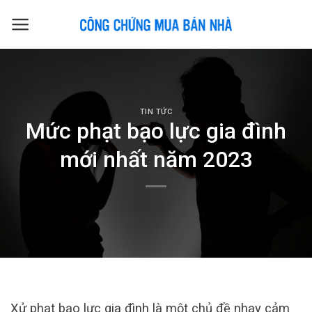
Skip
to
content
TIN TỨC
Mức phạt bạo lực gia đình
mới nhất năm 2023
Xử phạt bạo lực gia đình là một chủ đề nhạy cảm