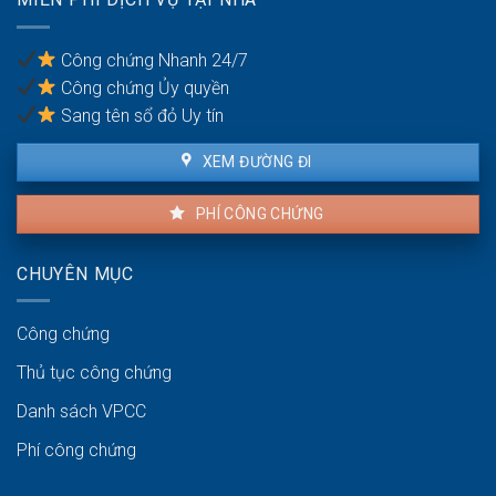
cư
Công chứng Nhanh 24/7
Công chứng Ủy quyền
Sang tên sổ đỏ Uy tín
XEM ĐƯỜNG ĐI
PHÍ CÔNG CHỨNG
CHUYÊN MỤC
Công chứng
Thủ tục công chứng
Danh sách VPCC
Phí công chứng