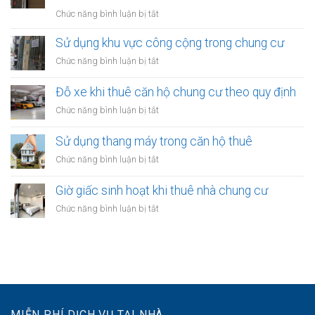
nhà
Quy
ở
Chức năng bình luận bị tắt
thuê:
định
Quy
Quy
ra
định
Sử dụng khu vực công cộng trong chung cư
định
sao?
về
ra
ở
Chức năng bình luận bị tắt
treo
sao?
Sử
biển
dụng
Đỗ xe khi thuê căn hộ chung cư theo quy định
hiệu
khu
khi
ở
Chức năng bình luận bị tắt
vực
thuê
Đỗ
công
nhà
xe
Sử dụng thang máy trong căn hộ thuê
cộng
kinh
khi
trong
ở
Chức năng bình luận bị tắt
doanh
thuê
chung
Sử
căn
cư
dụng
Giờ giấc sinh hoạt khi thuê nhà chung cư
hộ
thang
chung
ở
Chức năng bình luận bị tắt
máy
cư
Giờ
trong
theo
giấc
căn
quy
sinh
hộ
định
hoạt
thuê
khi
thuê
nhà
MIỄN PHÍ DỊCH VỤ TẠI NHÀ
chung