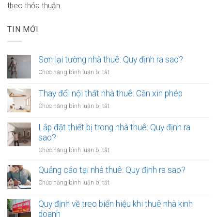
theo thỏa thuận.
TIN MỚI
Sơn lại tường nhà thuê: Quy định ra sao?
ở
Chức năng bình luận bị tắt
Sơn
lại
Thay đổi nội thất nhà thuê: Cần xin phép
tường
ở
Chức năng bình luận bị tắt
nhà
Thay
thuê:
đổi
Lắp đặt thiết bị trong nhà thuê: Quy định ra
Quy
nội
sao?
định
thất
ra
ở
Chức năng bình luận bị tắt
nhà
sao?
Lắp
thuê:
đặt
Quảng cáo tại nhà thuê: Quy định ra sao?
Cần
thiết
xin
ở
Chức năng bình luận bị tắt
bị
phép
Quảng
trong
cáo
Quy định về treo biển hiệu khi thuê nhà kinh
nhà
tại
doanh
thuê: