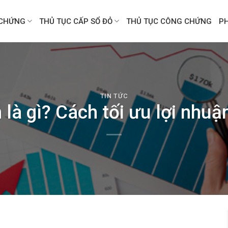
CHỨNG
THỦ TỤC CẤP SỔ ĐỎ
THỦ TỤC CÔNG CHỨNG
P
TIN TỨC
 là gì? Cách tối ưu lợi nhuậ