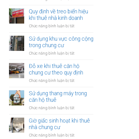
trong
Quảng
nhà
cáo
Quy định về treo biển hiệu
thuê:
tại
khi thuê nhà kinh doanh
Quy
nhà
định
ở
Chức năng bình luận bị tắt
thuê:
ra
Quy
Quy
sao?
định
Sử dụng khu vực công cộng
định
về
trong chung cư
ra
treo
sao?
ở
Chức năng bình luận bị tắt
biển
Sử
hiệu
dụng
Đỗ xe khi thuê căn hộ
khi
khu
chung cư theo quy định
thuê
vực
nhà
ở
Chức năng bình luận bị tắt
công
kinh
Đỗ
cộng
doanh
xe
Sử dụng thang máy trong
trong
khi
căn hộ thuê
chung
thuê
cư
ở
Chức năng bình luận bị tắt
căn
Sử
hộ
dụng
Giờ giấc sinh hoạt khi thuê
chung
thang
nhà chung cư
cư
máy
theo
ở
Chức năng bình luận bị tắt
trong