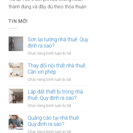
thành đúng và đầy đủ theo thỏa thuận.
TIN MỚI
Sơn lại tường nhà thuê: Quy
định ra sao?
ở
Chức năng bình luận bị tắt
Sơn
lại
Thay đổi nội thất nhà thuê:
tường
Cần xin phép
nhà
ở
Chức năng bình luận bị tắt
thuê:
Thay
Quy
đổi
Lắp đặt thiết bị trong nhà
định
nội
thuê: Quy định ra sao?
ra
thất
sao?
ở
Chức năng bình luận bị tắt
nhà
Lắp
thuê:
đặt
Quảng cáo tại nhà thuê:
Cần
thiết
Quy định ra sao?
xin
bị
phép
ở
Chức năng bình luận bị tắt