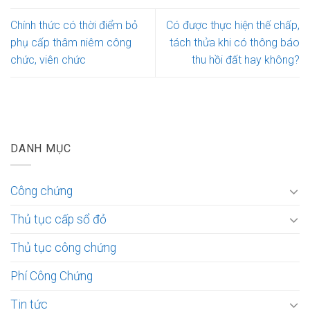
Chính thức có thời điểm bỏ
Có được thực hiện thế chấp,
phụ cấp thâm niêm công
tách thửa khi có thông báo
chức, viên chức
thu hồi đất hay không?
DANH MỤC
Công chứng
Thủ tục cấp sổ đỏ
Thủ tục công chứng
Phí Công Chứng
Tin tức