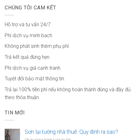
CHÚNG TÔI CAM KẾT
Hỗ trợ và tư vấn 24/7
Phí dịch vụ minh bach
Không phát sinh thêm phụ phí
Trả kết quả đúng hẹn.
Phí dịch vụ giá cạnh tranh.
Tuyệt đối bảo mật thông tin.
Trả lại 100% tiền phí nếu không hoàn thành đúng và đầy đủ
theo thỏa thuận.
TIN MỚI
Sơn lại tường nhà thuê: Quy định ra sao?
ở