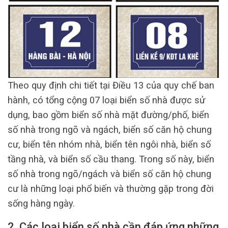
Theo quy định chi tiết tại Điều 13 của quy chế ban
hành, có tổng cộng 07 loại biển số nhà được sử
dụng, bao gồm biển số nhà mặt đường/phố, biển
số nhà trong ngõ và ngách, biển số căn hộ chung
cư, biển tên nhóm nhà, biển tên ngôi nhà, biển số
tầng nhà, và biển số cầu thang. Trong số này, biển
số nhà trong ngõ/ngách và biển số căn hộ chung
cư là những loại phổ biến và thường gặp trong đời
sống hàng ngày.
2. Các loại biển số nhà cần đáp ứng những