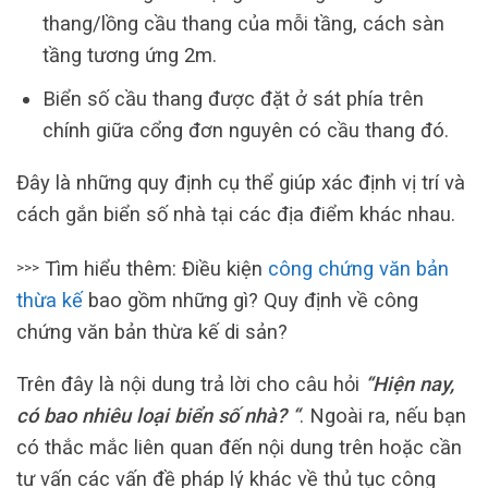
thang/lồng cầu thang của mỗi tầng, cách sàn
tầng tương ứng 2m.
Biển số cầu thang được đặt ở sát phía trên
chính giữa cổng đơn nguyên có cầu thang đó.
Đây là những quy định cụ thể giúp xác định vị trí và
cách gắn biển số nhà tại các địa điểm khác nhau.
Tìm hiểu thêm: Điều kiện
công chứng văn bản
>>>
thừa kế
bao gồm những gì? Quy định về công
chứng văn bản thừa kế di sản?
Trên đây là nội dung trả lời cho câu hỏi
“Hiện nay,
có bao nhiêu loại biển số nhà? “
. Ngoài ra, nếu bạn
có thắc mắc liên quan đến nội dung trên hoặc cần
tư vấn các vấn đề pháp lý khác về thủ tục công