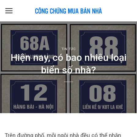
Skip
to
content
TIN TỨC
Hiện nay, có bao nhiêu loại
biển số nhà?
Trên đường phố, mỗi ngôi nhà đều có thể nhận