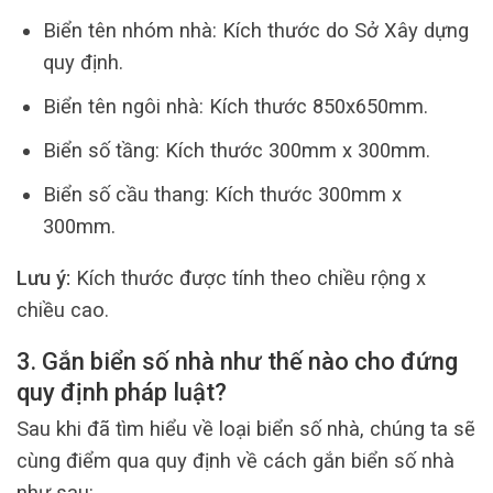
Biển tên nhóm nhà: Kích thước do Sở Xây dựng
quy định.
Biển tên ngôi nhà: Kích thước 850x650mm.
Biển số tầng: Kích thước 300mm x 300mm.
Biển số cầu thang: Kích thước 300mm x
300mm.
Lưu ý:
Kích thước được tính theo chiều rộng x
chiều cao.
3. Gắn biển số nhà như thế nào cho đứng
quy định pháp luật?
Sau khi đã tìm hiểu về loại biển số nhà, chúng ta sẽ
cùng điểm qua quy định về cách gắn biển số nhà
như sau: