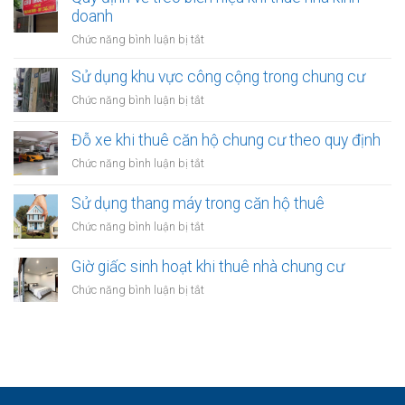
tại
doanh
thuê:
nhà
Quy
ở
Chức năng bình luận bị tắt
thuê:
định
Quy
Quy
ra
định
Sử dụng khu vực công cộng trong chung cư
định
sao?
về
ra
ở
Chức năng bình luận bị tắt
treo
sao?
Sử
biển
dụng
Đỗ xe khi thuê căn hộ chung cư theo quy định
hiệu
khu
khi
ở
Chức năng bình luận bị tắt
vực
thuê
Đỗ
công
nhà
xe
Sử dụng thang máy trong căn hộ thuê
cộng
kinh
khi
trong
ở
Chức năng bình luận bị tắt
doanh
thuê
chung
Sử
căn
cư
dụng
Giờ giấc sinh hoạt khi thuê nhà chung cư
hộ
thang
chung
ở
Chức năng bình luận bị tắt
máy
cư
Giờ
trong
theo
giấc
căn
quy
sinh
hộ
định
hoạt
thuê
khi
thuê