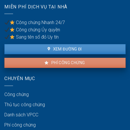
nhà
MIỄN PHÍ DỊCH VỤ TẠI NHÀ
chung
cư
Công chứng Nhanh 24/7
Công chứng Ủy quyền
Sang tên sổ đỏ Uy tín
XEM ĐƯỜNG ĐI
PHÍ CÔNG CHỨNG
CHUYÊN MỤC
Công chứng
Thủ tục công chứng
Danh sách VPCC
Phí công chứng