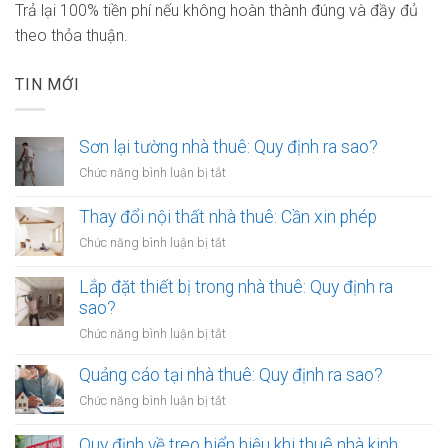
Trả lại 100% tiền phí nếu không hoàn thành đúng và đầy đủ
theo thỏa thuận.
TIN MỚI
Sơn lại tường nhà thuê: Quy định ra sao?
ở
Chức năng bình luận bị tắt
Sơn
lại
Thay đổi nội thất nhà thuê: Cần xin phép
tường
ở
Chức năng bình luận bị tắt
nhà
Thay
thuê:
đổi
Lắp đặt thiết bị trong nhà thuê: Quy định ra
Quy
nội
sao?
định
thất
ra
ở
Chức năng bình luận bị tắt
nhà
sao?
Lắp
thuê:
đặt
Quảng cáo tại nhà thuê: Quy định ra sao?
Cần
thiết
xin
ở
Chức năng bình luận bị tắt
bị
phép
Quảng
trong
cáo
Quy định về treo biển hiệu khi thuê nhà kinh
nhà