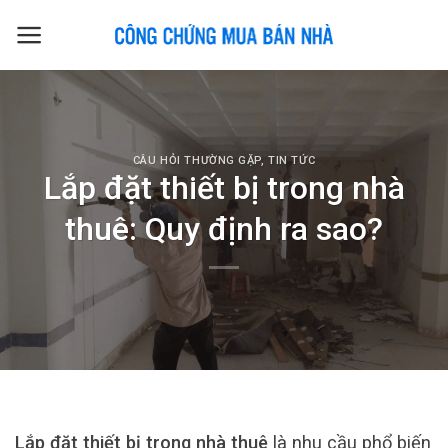
Skip
to
content
CÂU HỎI THƯỜNG GẶP
,
TIN TỨC
Lắp đặt thiết bị trong nhà
thuê: Quy định ra sao?
Lắp đặt thiết bị trong nhà thuê
là nhu cầu phổ biến