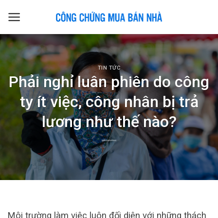
Skip
to
content
TIN TỨC
Phải nghỉ luân phiên do công
ty ít việc, công nhân bị trả
lương như thế nào?
Môi trường làm việc luôn đối diện với những thách