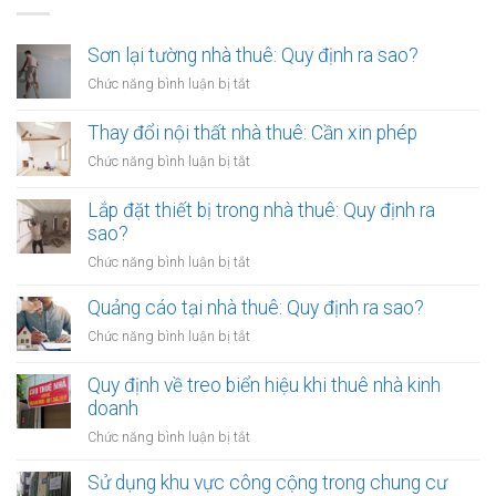
Sơn lại tường nhà thuê: Quy định ra sao?
ở
Chức năng bình luận bị tắt
Sơn
lại
Thay đổi nội thất nhà thuê: Cần xin phép
tường
ở
Chức năng bình luận bị tắt
nhà
Thay
thuê:
đổi
Lắp đặt thiết bị trong nhà thuê: Quy định ra
Quy
nội
sao?
định
thất
ra
ở
Chức năng bình luận bị tắt
nhà
sao?
Lắp
thuê:
đặt
Quảng cáo tại nhà thuê: Quy định ra sao?
Cần
thiết
xin
ở
Chức năng bình luận bị tắt
bị
phép
Quảng
trong
cáo
Quy định về treo biển hiệu khi thuê nhà kinh
nhà
tại
doanh
thuê:
nhà
Quy
ở
Chức năng bình luận bị tắt
thuê:
định
Quy
Quy
ra
định
Sử dụng khu vực công cộng trong chung cư
định
sao?