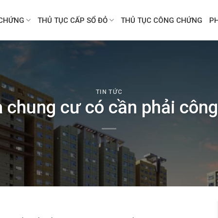
CHỨNG
THỦ TỤC CẤP SỔ ĐỎ
THỦ TỤC CÔNG CHỨNG
P
TIN TỨC
chung cư có cần phải côn