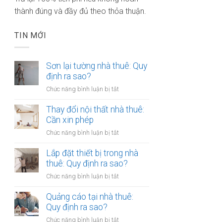
thành đúng và đầy đủ theo thỏa thuận.
TIN MỚI
Sơn lại tường nhà thuê: Quy
định ra sao?
ở
Chức năng bình luận bị tắt
Sơn
lại
Thay đổi nội thất nhà thuê:
tường
Cần xin phép
nhà
ở
Chức năng bình luận bị tắt
thuê:
Thay
Quy
đổi
Lắp đặt thiết bị trong nhà
định
nội
thuê: Quy định ra sao?
ra
thất
sao?
ở
Chức năng bình luận bị tắt
nhà
Lắp
thuê:
đặt
Quảng cáo tại nhà thuê:
Cần
thiết
Quy định ra sao?
xin
bị
phép
ở
Chức năng bình luận bị tắt