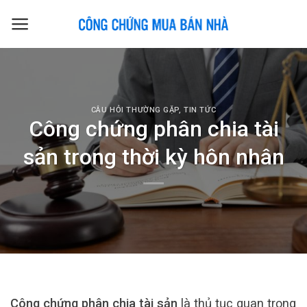
Skip
to
content
CÂU HỎI THƯỜNG GẶP
,
TIN TỨC
Công chứng phân chia tài
sản trong thời kỳ hôn nhân
Công chứng phân chia tài sản
là thủ tục quan trọng