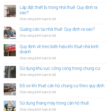
Thay
thuê:
đổi
Lắp đặt thiết bị trong nhà thuê: Quy định ra
Quy
nội
sao?
định
thất
ra
ở
Chức năng bình luận bị tắt
nhà
sao?
Lắp
thuê:
đặt
Quảng cáo tại nhà thuê: Quy định ra sao?
Cần
thiết
xin
ở
Chức năng bình luận bị tắt
bị
phép
Quảng
trong
cáo
Quy định về treo biển hiệu khi thuê nhà kinh
nhà
tại
doanh
thuê:
nhà
Quy
ở
Chức năng bình luận bị tắt
thuê:
định
Quy
Quy
ra
định
Sử dụng khu vực công cộng trong chung cư
định
sao?
về
ra
ở
Chức năng bình luận bị tắt
treo
sao?
Sử
biển
dụng
Đỗ xe khi thuê căn hộ chung cư theo quy định
hiệu
khu
khi
ở
Chức năng bình luận bị tắt
vực
thuê
Đỗ
công
nhà
xe
Sử dụng thang máy trong căn hộ thuê
cộng
kinh
khi
trong
ở
Chức năng bình luận bị tắt
doanh
thuê