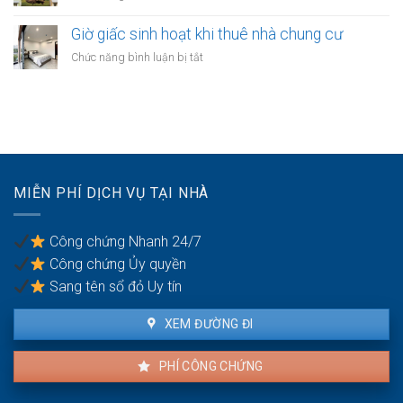
chung
Sử
căn
cư
dụng
Giờ giấc sinh hoạt khi thuê nhà chung cư
hộ
thang
chung
ở
Chức năng bình luận bị tắt
máy
cư
Giờ
trong
theo
giấc
căn
quy
sinh
hộ
định
hoạt
thuê
khi
thuê
nhà
MIỄN PHÍ DỊCH VỤ TẠI NHÀ
chung
cư
Công chứng Nhanh 24/7
Công chứng Ủy quyền
Sang tên sổ đỏ Uy tín
XEM ĐƯỜNG ĐI
PHÍ CÔNG CHỨNG