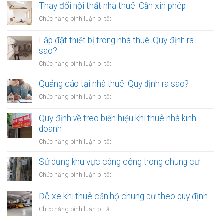
lại
Thay đổi nội thất nhà thuê: Cần xin phép
tường
ở
Chức năng bình luận bị tắt
nhà
Thay
thuê:
đổi
Lắp đặt thiết bị trong nhà thuê: Quy định ra
Quy
nội
sao?
định
thất
ra
ở
Chức năng bình luận bị tắt
nhà
sao?
Lắp
thuê:
đặt
Quảng cáo tại nhà thuê: Quy định ra sao?
Cần
thiết
xin
ở
Chức năng bình luận bị tắt
bị
phép
Quảng
trong
cáo
Quy định về treo biển hiệu khi thuê nhà kinh
nhà
tại
doanh
thuê:
nhà
Quy
ở
Chức năng bình luận bị tắt
thuê:
định
Quy
Quy
ra
định
Sử dụng khu vực công cộng trong chung cư
định
sao?
về
ra
ở
Chức năng bình luận bị tắt
treo
sao?
Sử
biển
dụng
Đỗ xe khi thuê căn hộ chung cư theo quy định
hiệu
khu
khi
ở
Chức năng bình luận bị tắt
vực
thuê
Đỗ
công