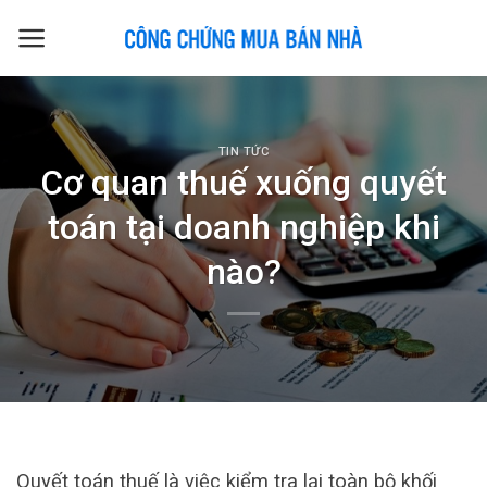
Skip
to
content
TIN TỨC
Cơ quan thuế xuống quyết
toán tại doanh nghiệp khi
nào?
Quyết toán thuế là việc kiểm tra lại toàn bộ khối