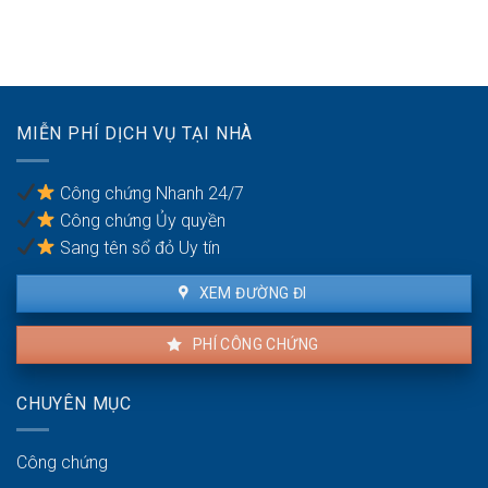
theo
giấc
căn
quy
sinh
hộ
định
hoạt
thuê
khi
thuê
nhà
MIỄN PHÍ DỊCH VỤ TẠI NHÀ
chung
cư
Công chứng Nhanh 24/7
Công chứng Ủy quyền
Sang tên sổ đỏ Uy tín
XEM ĐƯỜNG ĐI
PHÍ CÔNG CHỨNG
CHUYÊN MỤC
Công chứng