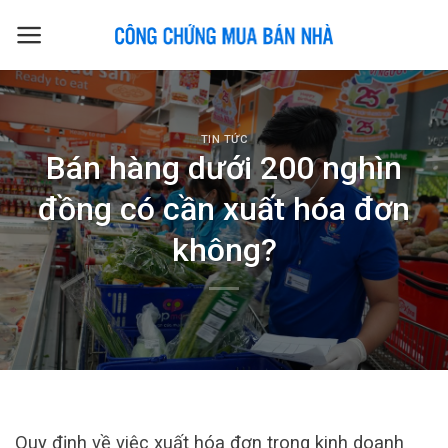
Skip
to
content
TIN TỨC
Bán hàng dưới 200 nghìn
đồng có cần xuất hóa đơn
không?
Quy định về việc xuất hóa đơn trong kinh doanh