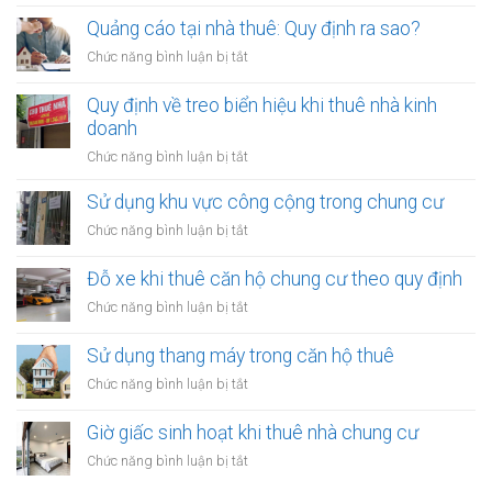
Lắp
thuê:
đặt
Quảng cáo tại nhà thuê: Quy định ra sao?
Cần
thiết
xin
ở
Chức năng bình luận bị tắt
bị
phép
Quảng
trong
cáo
Quy định về treo biển hiệu khi thuê nhà kinh
nhà
tại
doanh
thuê:
nhà
Quy
ở
Chức năng bình luận bị tắt
thuê:
định
Quy
Quy
ra
định
Sử dụng khu vực công cộng trong chung cư
định
sao?
về
ra
ở
Chức năng bình luận bị tắt
treo
sao?
Sử
biển
dụng
Đỗ xe khi thuê căn hộ chung cư theo quy định
hiệu
khu
khi
ở
Chức năng bình luận bị tắt
vực
thuê
Đỗ
công
nhà
xe
Sử dụng thang máy trong căn hộ thuê
cộng
kinh
khi
trong
ở
Chức năng bình luận bị tắt
doanh
thuê
chung
Sử
căn
cư
dụng
Giờ giấc sinh hoạt khi thuê nhà chung cư
hộ
thang
chung
ở
Chức năng bình luận bị tắt
máy
cư
Giờ
trong