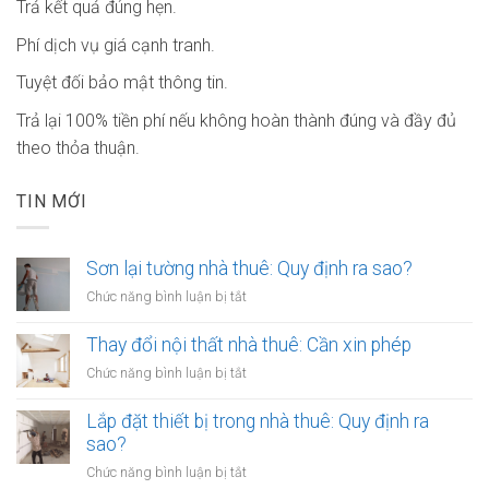
Trả kết quả đúng hẹn.
Phí dịch vụ giá cạnh tranh.
Tuyệt đối bảo mật thông tin.
Trả lại 100% tiền phí nếu không hoàn thành đúng và đầy đủ
theo thỏa thuận.
TIN MỚI
Sơn lại tường nhà thuê: Quy định ra sao?
ở
Chức năng bình luận bị tắt
Sơn
lại
Thay đổi nội thất nhà thuê: Cần xin phép
tường
ở
Chức năng bình luận bị tắt
nhà
Thay
thuê:
đổi
Lắp đặt thiết bị trong nhà thuê: Quy định ra
Quy
nội
sao?
định
thất
ra
ở
Chức năng bình luận bị tắt
nhà
sao?