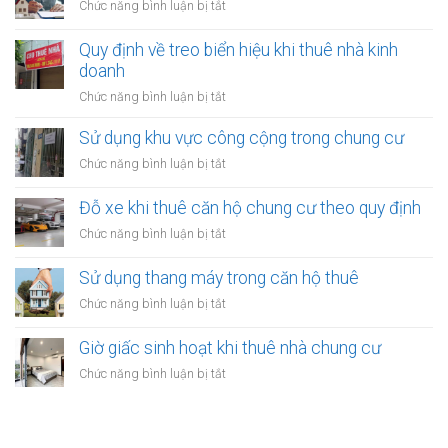
ở
Chức năng bình luận bị tắt
bị
phép
Quảng
trong
cáo
Quy định về treo biển hiệu khi thuê nhà kinh
nhà
tại
doanh
thuê:
nhà
Quy
ở
Chức năng bình luận bị tắt
thuê:
định
Quy
Quy
ra
định
Sử dụng khu vực công cộng trong chung cư
định
sao?
về
ra
ở
Chức năng bình luận bị tắt
treo
sao?
Sử
biển
dụng
Đỗ xe khi thuê căn hộ chung cư theo quy định
hiệu
khu
khi
ở
Chức năng bình luận bị tắt
vực
thuê
Đỗ
công
nhà
xe
Sử dụng thang máy trong căn hộ thuê
cộng
kinh
khi
trong
ở
Chức năng bình luận bị tắt
doanh
thuê
chung
Sử
căn
cư
dụng
Giờ giấc sinh hoạt khi thuê nhà chung cư
hộ
thang
chung
ở
Chức năng bình luận bị tắt
máy
cư
Giờ
trong
theo
giấc
căn
quy
sinh
hộ
định