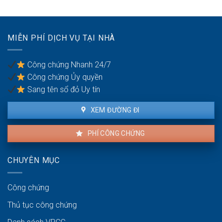
hoạt
thuê
khi
thuê
nhà
MIỄN PHÍ DỊCH VỤ TẠI NHÀ
chung
cư
Công chứng Nhanh 24/7
Công chứng Ủy quyền
Sang tên sổ đỏ Uy tín
XEM ĐƯỜNG ĐI
PHÍ CÔNG CHỨNG
CHUYÊN MỤC
Công chứng
Thủ tục công chứng