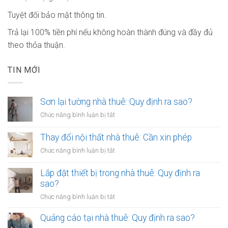
Tuyệt đối bảo mật thông tin.
Trả lại 100% tiền phí nếu không hoàn thành đúng và đầy đủ
theo thỏa thuận.
TIN MỚI
Sơn lại tường nhà thuê: Quy định ra sao?
ở
Chức năng bình luận bị tắt
Sơn
lại
Thay đổi nội thất nhà thuê: Cần xin phép
tường
ở
Chức năng bình luận bị tắt
nhà
Thay
thuê:
đổi
Lắp đặt thiết bị trong nhà thuê: Quy định ra
Quy
nội
sao?
định
thất
ra
ở
Chức năng bình luận bị tắt
nhà
sao?
Lắp
thuê:
đặt
Quảng cáo tại nhà thuê: Quy định ra sao?
Cần
thiết
xin