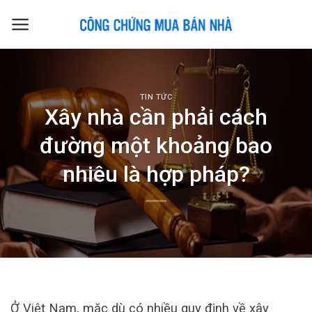
Skip
to
content
TIN TỨC
Xây nhà cần phải cách
đường một khoảng bao
nhiêu là hợp pháp?
Ở Việt Nam, mặc dù có nhiều quy định về xây