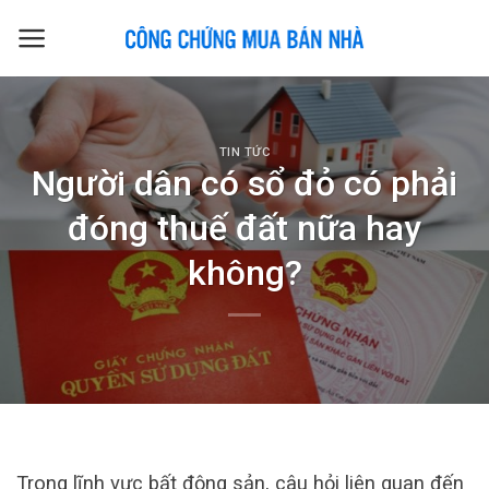
Skip
to
content
TIN TỨC
Người dân có sổ đỏ có phải
đóng thuế đất nữa hay
không?
Trong lĩnh vực bất động sản, câu hỏi liên quan đến