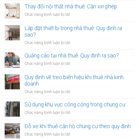
lại
Thay đổi nội thất nhà thuê: Cần xin phép
tường
ở
Chức năng bình luận bị tắt
nhà
Thay
thuê:
đổi
Lắp đặt thiết bị trong nhà thuê: Quy định ra
Quy
nội
sao?
định
thất
ra
ở
Chức năng bình luận bị tắt
nhà
sao?
Lắp
thuê:
đặt
Quảng cáo tại nhà thuê: Quy định ra sao?
Cần
thiết
xin
ở
Chức năng bình luận bị tắt
bị
phép
Quảng
trong
cáo
Quy định về treo biển hiệu khi thuê nhà kinh
nhà
tại
doanh
thuê:
nhà
Quy
ở
Chức năng bình luận bị tắt
thuê:
định
Quy
Quy
ra
định
Sử dụng khu vực công cộng trong chung cư
định
sao?
về
ra
ở
Chức năng bình luận bị tắt
treo
sao?
Sử
biển
dụng
Đỗ xe khi thuê căn hộ chung cư theo quy định
hiệu
khu
khi
ở
Chức năng bình luận bị tắt
vực
thuê