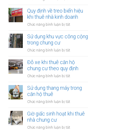
trong
Quảng
nhà
cáo
Quy định về treo biển hiệu
thuê:
tại
khi thuê nhà kinh doanh
Quy
nhà
định
ở
Chức năng bình luận bị tắt
thuê:
ra
Quy
Quy
sao?
định
Sử dụng khu vực công cộng
định
về
trong chung cư
ra
treo
sao?
ở
Chức năng bình luận bị tắt
biển
Sử
hiệu
dụng
Đỗ xe khi thuê căn hộ
khi
khu
chung cư theo quy định
thuê
vực
nhà
ở
Chức năng bình luận bị tắt
công
kinh
Đỗ
cộng
doanh
xe
Sử dụng thang máy trong
trong
khi
căn hộ thuê
chung
thuê
cư
ở
Chức năng bình luận bị tắt
căn
Sử
hộ
dụng
Giờ giấc sinh hoạt khi thuê
chung
thang
nhà chung cư
cư
máy
theo
ở
Chức năng bình luận bị tắt
trong