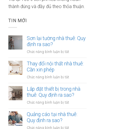
thành đúng và đầy đủ theo thỏa thuận.
TIN MỚI
Sơn lại tường nhà thuê: Quy
định ra sao?
ở
Chức năng bình luận bị tắt
Sơn
lại
Thay đổi nội thất nhà thuê:
tường
Cần xin phép
nhà
ở
Chức năng bình luận bị tắt
thuê:
Thay
Quy
đổi
Lắp đặt thiết bị trong nhà
định
nội
thuê: Quy định ra sao?
ra
thất
sao?
ở
Chức năng bình luận bị tắt
nhà
Lắp
thuê:
đặt
Quảng cáo tại nhà thuê:
Cần
thiết
Quy định ra sao?
xin
bị
phép
ở
Chức năng bình luận bị tắt