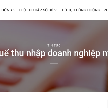
CHỨNG
THỦ TỤC CẤP SỔ ĐỎ
THỦ TỤC CÔNG CHỨNG
P
TIN TỨC
uế thu nhập doanh nghiệp m