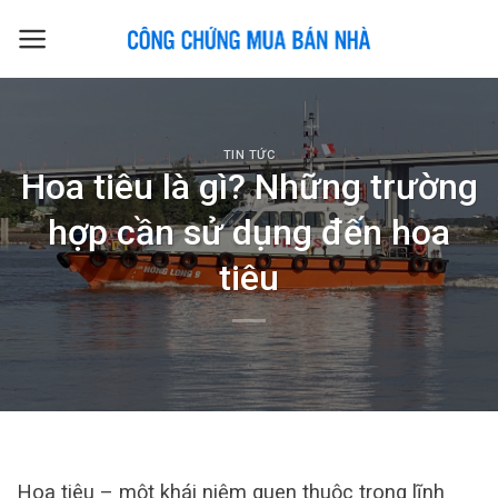
Skip
to
content
TIN TỨC
Hoa tiêu là gì? Những trường
hợp cần sử dụng đến hoa
tiêu
Hoa tiêu – một khái niệm quen thuộc trong lĩnh