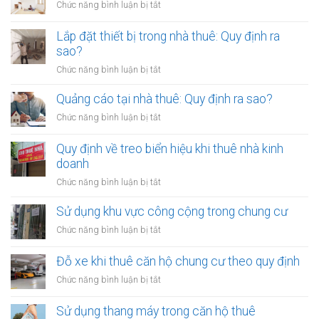
ở
Chức năng bình luận bị tắt
nhà
Thay
thuê:
đổi
Lắp đặt thiết bị trong nhà thuê: Quy định ra
Quy
nội
sao?
định
thất
ra
ở
Chức năng bình luận bị tắt
nhà
sao?
Lắp
thuê:
đặt
Quảng cáo tại nhà thuê: Quy định ra sao?
Cần
thiết
xin
ở
Chức năng bình luận bị tắt
bị
phép
Quảng
trong
cáo
Quy định về treo biển hiệu khi thuê nhà kinh
nhà
tại
doanh
thuê:
nhà
Quy
ở
Chức năng bình luận bị tắt
thuê:
định
Quy
Quy
ra
định
Sử dụng khu vực công cộng trong chung cư
định
sao?
về
ra
ở
Chức năng bình luận bị tắt
treo
sao?
Sử
biển
dụng
Đỗ xe khi thuê căn hộ chung cư theo quy định
hiệu
khu
khi
ở
Chức năng bình luận bị tắt
vực
thuê
Đỗ
công
nhà
xe
Sử dụng thang máy trong căn hộ thuê
cộng
kinh