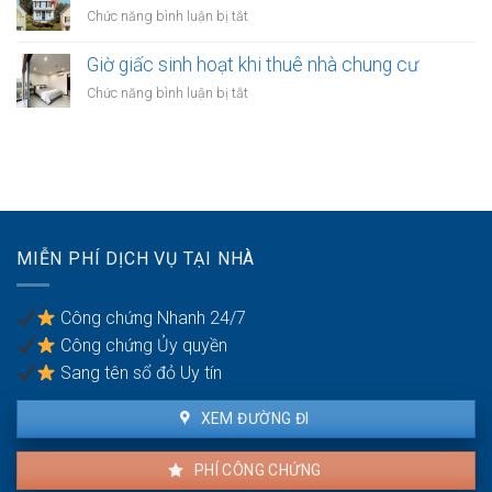
khi
trong
ở
Chức năng bình luận bị tắt
doanh
thuê
chung
Sử
căn
cư
dụng
Giờ giấc sinh hoạt khi thuê nhà chung cư
hộ
thang
chung
ở
Chức năng bình luận bị tắt
máy
cư
Giờ
trong
theo
giấc
căn
quy
sinh
hộ
định
hoạt
thuê
khi
thuê
nhà
MIỄN PHÍ DỊCH VỤ TẠI NHÀ
chung
cư
Công chứng Nhanh 24/7
Công chứng Ủy quyền
Sang tên sổ đỏ Uy tín
XEM ĐƯỜNG ĐI
PHÍ CÔNG CHỨNG