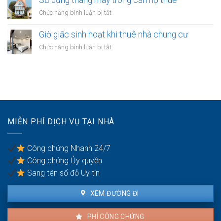
kinh
khi
trong
ở
Chức năng bình luận bị tắt
doanh
thuê
chung
Sử
căn
cư
dụng
Giờ giấc sinh hoạt khi thuê nhà chung cư
hộ
thang
chung
ở
Chức năng bình luận bị tắt
máy
cư
Giờ
trong
theo
giấc
căn
quy
sinh
hộ
định
hoạt
thuê
khi
thuê
nhà
MIỄN PHÍ DỊCH VỤ TẠI NHÀ
chung
cư
Công chứng Nhanh 24/7
Công chứng Ủy quyền
Sang tên sổ đỏ Uy tín
XEM ĐƯỜNG ĐI
PHÍ CÔNG CHỨNG