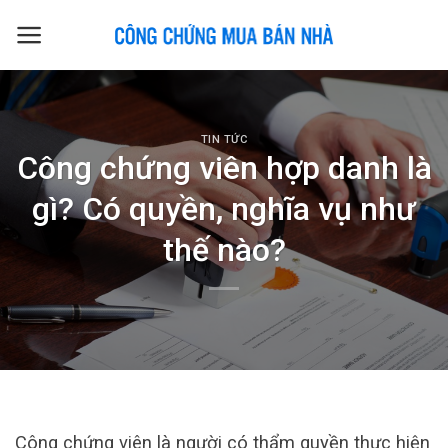
Skip
to
content
TIN TỨC
Công chứng viên hợp danh là
gì? Có quyền, nghĩa vụ như
thế nào?
Công chứng viên là người có thẩm quyền thực hiện