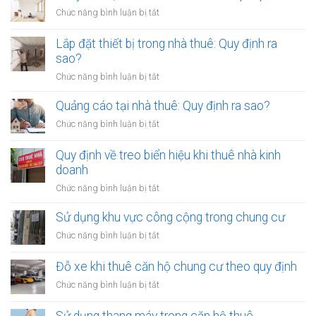
tường
ở
Chức năng bình luận bị tắt
nhà
Thay
thuê:
đổi
Lắp đặt thiết bị trong nhà thuê: Quy định ra
Quy
nội
sao?
định
thất
ra
ở
Chức năng bình luận bị tắt
nhà
sao?
Lắp
thuê:
đặt
Quảng cáo tại nhà thuê: Quy định ra sao?
Cần
thiết
xin
ở
Chức năng bình luận bị tắt
bị
phép
Quảng
trong
cáo
Quy định về treo biển hiệu khi thuê nhà kinh
nhà
tại
doanh
thuê:
nhà
Quy
ở
Chức năng bình luận bị tắt
thuê:
định
Quy
Quy
ra
định
Sử dụng khu vực công cộng trong chung cư
định
sao?
về
ra
ở
Chức năng bình luận bị tắt
treo
sao?
Sử
biển
dụng
Đỗ xe khi thuê căn hộ chung cư theo quy định
hiệu
khu
khi
ở
Chức năng bình luận bị tắt
vực
thuê
Đỗ
công
nhà
xe
Sử dụng thang máy trong căn hộ thuê
cộng