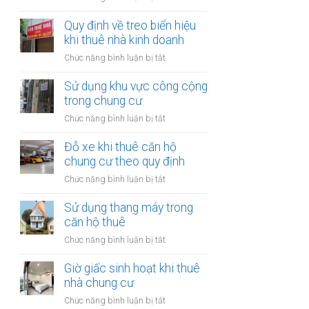
trong
Quảng
nhà
cáo
Quy định về treo biển hiệu
thuê:
tại
khi thuê nhà kinh doanh
Quy
nhà
định
ở
Chức năng bình luận bị tắt
thuê:
ra
Quy
Quy
sao?
định
Sử dụng khu vực công cộng
định
về
trong chung cư
ra
treo
sao?
ở
Chức năng bình luận bị tắt
biển
Sử
hiệu
dụng
Đỗ xe khi thuê căn hộ
khi
khu
chung cư theo quy định
thuê
vực
nhà
ở
Chức năng bình luận bị tắt
công
kinh
Đỗ
cộng
doanh
xe
Sử dụng thang máy trong
trong
khi
căn hộ thuê
chung
thuê
cư
ở
Chức năng bình luận bị tắt
căn
Sử
hộ
dụng
Giờ giấc sinh hoạt khi thuê
chung
thang
nhà chung cư
cư
máy
theo
ở
Chức năng bình luận bị tắt
trong