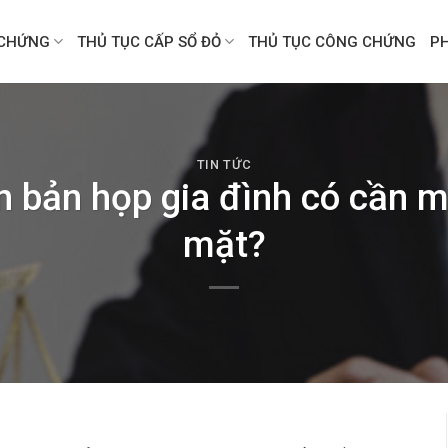
CHỨNG
THỦ TỤC CẤP SỔ ĐỎ
THỦ TỤC CÔNG CHỨNG
P
TIN TỨC
 bản họp gia đình có cần m
mặt?