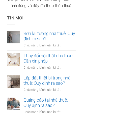
thành đúng và đầy đủ theo thỏa thuận.
TIN MỚI
Sơn lại tường nhà thuê: Quy
định ra sao?
ở
Chức năng bình luận bị tắt
Sơn
lại
Thay đổi nội thất nhà thuê:
tường
Cần xin phép
nhà
ở
Chức năng bình luận bị tắt
thuê:
Thay
Quy
đổi
Lắp đặt thiết bị trong nhà
định
nội
thuê: Quy định ra sao?
ra
thất
sao?
ở
Chức năng bình luận bị tắt
nhà
Lắp
thuê:
đặt
Quảng cáo tại nhà thuê:
Cần
thiết
Quy định ra sao?
xin
bị
phép
ở
Chức năng bình luận bị tắt