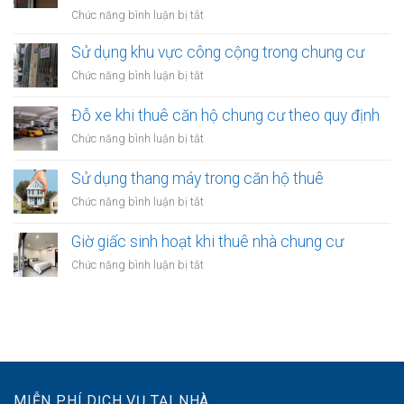
nhà
Quy
ở
Chức năng bình luận bị tắt
thuê:
định
Quy
Quy
ra
định
Sử dụng khu vực công cộng trong chung cư
định
sao?
về
ra
ở
Chức năng bình luận bị tắt
treo
sao?
Sử
biển
dụng
Đỗ xe khi thuê căn hộ chung cư theo quy định
hiệu
khu
khi
ở
Chức năng bình luận bị tắt
vực
thuê
Đỗ
công
nhà
xe
Sử dụng thang máy trong căn hộ thuê
cộng
kinh
khi
trong
ở
Chức năng bình luận bị tắt
doanh
thuê
chung
Sử
căn
cư
dụng
Giờ giấc sinh hoạt khi thuê nhà chung cư
hộ
thang
chung
ở
Chức năng bình luận bị tắt
máy
cư
Giờ
trong
theo
giấc
căn
quy
sinh
hộ
định
hoạt
thuê
khi
thuê
nhà
MIỄN PHÍ DỊCH VỤ TẠI NHÀ
chung