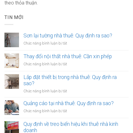
theo thỏa thuận.
TIN MỚI
Sơn lại tường nhà thuê: Quy định ra sao?
ở
Chức năng bình luận bị tắt
Sơn
lại
Thay đổi nội thất nhà thuê: Cần xin phép
tường
ở
Chức năng bình luận bị tắt
nhà
Thay
thuê:
đổi
Lắp đặt thiết bị trong nhà thuê: Quy định ra
Quy
nội
sao?
định
thất
ra
ở
Chức năng bình luận bị tắt
nhà
sao?
Lắp
thuê:
đặt
Quảng cáo tại nhà thuê: Quy định ra sao?
Cần
thiết
xin
ở
Chức năng bình luận bị tắt
bị
phép
Quảng
trong
cáo
Quy định về treo biển hiệu khi thuê nhà kinh
nhà
tại
doanh
thuê: