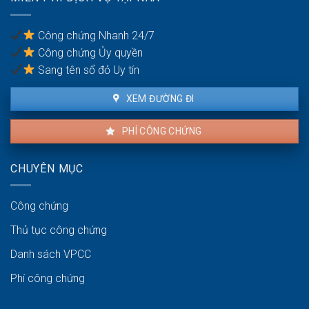
cư
Công chứng Nhanh 24/7
Công chứng Ủy quyền
Sang tên sổ đỏ Uy tín
XEM ĐƯỜNG ĐI
PHÍ CÔNG CHỨNG
CHUYÊN MỤC
Công chứng
Thủ tục công chứng
Danh sách VPCC
Phí công chứng