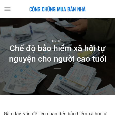
Skip
to
content
TIN TỨC
Chế độ bảo hiểm xã hội tự
nguyện cho người cao tuổi
Gần đây, vấn đề liên quan đến bảo hiểm xã hội tự