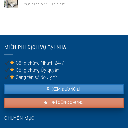
thang
chung
ở
Chức năng bình luận bị tắt
máy
cư
Giờ
trong
theo
giấc
căn
quy
sinh
hộ
định
hoạt
thuê
khi
thuê
nhà
MIỄN PHÍ DỊCH VỤ TẠI NHÀ
chung
cư
Công chứng Nhanh 24/7
Công chứng Ủy quyền
Sang tên sổ đỏ Uy tín
XEM ĐƯỜNG ĐI
PHÍ CÔNG CHỨNG
CHUYÊN MỤC