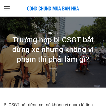
Skip
to
content
TIN TỨC
Trường hợp bị CSGT bắt
dừng xe nhưng không vi
phạm thì phải làm gì?
Bị CSGT bắt dừng xe mà không vi phạm là tình