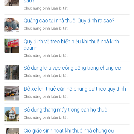
sao?
thất
ra
ở
Chức năng bình luận bị tắt
nhà
sao?
Lắp
thuê:
đặt
Quảng cáo tại nhà thuê: Quy định ra sao?
Cần
thiết
xin
ở
Chức năng bình luận bị tắt
bị
phép
Quảng
trong
cáo
Quy định về treo biển hiệu khi thuê nhà kinh
nhà
tại
doanh
thuê:
nhà
Quy
ở
Chức năng bình luận bị tắt
thuê:
định
Quy
Quy
ra
định
Sử dụng khu vực công cộng trong chung cư
định
sao?
về
ra
ở
Chức năng bình luận bị tắt
treo
sao?
Sử
biển
dụng
Đỗ xe khi thuê căn hộ chung cư theo quy định
hiệu
khu
khi
ở
Chức năng bình luận bị tắt
vực
thuê
Đỗ
công
nhà
xe
Sử dụng thang máy trong căn hộ thuê
cộng
kinh
khi
trong
ở
Chức năng bình luận bị tắt
doanh
thuê
chung
Sử
căn
cư
dụng
Giờ giấc sinh hoạt khi thuê nhà chung cư
hộ