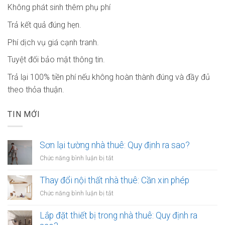
Không phát sinh thêm phụ phí
Trả kết quả đúng hẹn.
Phí dịch vụ giá cạnh tranh.
Tuyệt đối bảo mật thông tin.
Trả lại 100% tiền phí nếu không hoàn thành đúng và đầy đủ
theo thỏa thuận.
TIN MỚI
Sơn lại tường nhà thuê: Quy định ra sao?
ở
Chức năng bình luận bị tắt
Sơn
lại
Thay đổi nội thất nhà thuê: Cần xin phép
tường
ở
Chức năng bình luận bị tắt
nhà
Thay
thuê:
đổi
Lắp đặt thiết bị trong nhà thuê: Quy định ra
Quy
nội
định