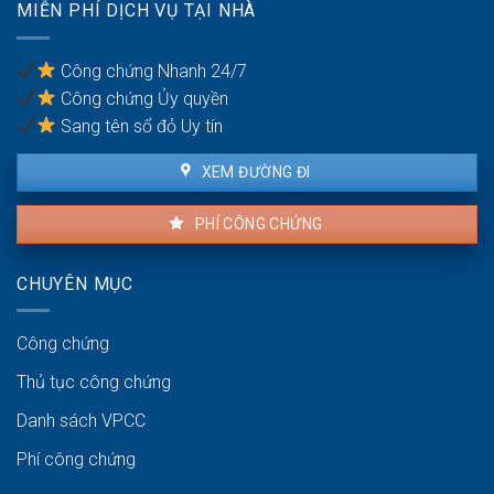
MIỄN PHÍ DỊCH VỤ TẠI NHÀ
chung
cư
Công chứng Nhanh 24/7
Công chứng Ủy quyền
Sang tên sổ đỏ Uy tín
XEM ĐƯỜNG ĐI
PHÍ CÔNG CHỨNG
CHUYÊN MỤC
Công chứng
Thủ tục công chứng
Danh sách VPCC
Phí công chứng