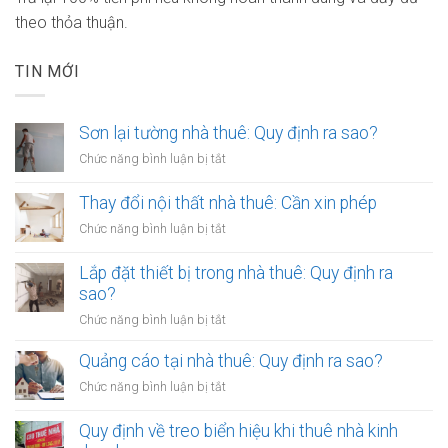
theo thỏa thuận.
TIN MỚI
Sơn lại tường nhà thuê: Quy định ra sao?
ở
Chức năng bình luận bị tắt
Sơn
lại
Thay đổi nội thất nhà thuê: Cần xin phép
tường
ở
Chức năng bình luận bị tắt
nhà
Thay
thuê:
đổi
Lắp đặt thiết bị trong nhà thuê: Quy định ra
Quy
nội
sao?
định
thất
ra
ở
Chức năng bình luận bị tắt
nhà
sao?
Lắp
thuê:
đặt
Quảng cáo tại nhà thuê: Quy định ra sao?
Cần
thiết
xin
ở
Chức năng bình luận bị tắt
bị
phép
Quảng
trong
cáo
Quy định về treo biển hiệu khi thuê nhà kinh
nhà
tại