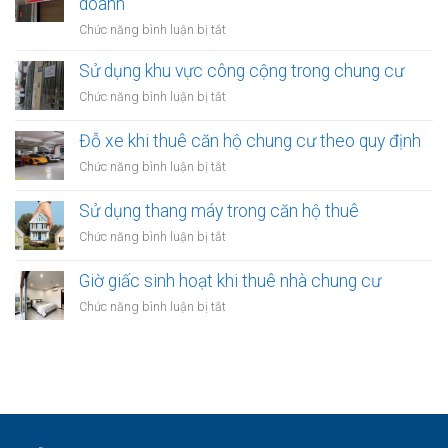
doanh
thuê:
nhà
Quy
ở
Chức năng bình luận bị tắt
thuê:
định
Quy
Quy
ra
định
Sử dụng khu vực công cộng trong chung cư
định
sao?
về
ra
ở
Chức năng bình luận bị tắt
treo
sao?
Sử
biển
dụng
Đỗ xe khi thuê căn hộ chung cư theo quy định
hiệu
khu
khi
ở
Chức năng bình luận bị tắt
vực
thuê
Đỗ
công
nhà
xe
Sử dụng thang máy trong căn hộ thuê
cộng
kinh
khi
trong
ở
Chức năng bình luận bị tắt
doanh
thuê
chung
Sử
căn
cư
dụng
Giờ giấc sinh hoạt khi thuê nhà chung cư
hộ
thang
chung
ở
Chức năng bình luận bị tắt
máy
cư
Giờ
trong
theo
giấc
căn
quy
sinh
hộ
định
hoạt
thuê
khi
thuê
nhà