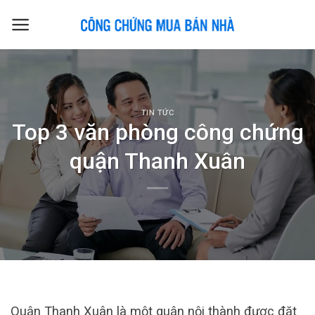
Skip
to
content
TIN TỨC
Top 3 văn phòng công chứng
quận Thanh Xuân
Quận Thanh Xuân là một quận nội thành được đặt