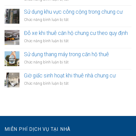
thuê:
định
Quy
Quy
ra
định
Sử dụng khu vực công cộng trong chung cư
định
sao?
về
ra
ở
Chức năng bình luận bị tắt
treo
sao?
Sử
biển
dụng
Đỗ xe khi thuê căn hộ chung cư theo quy định
hiệu
khu
khi
ở
Chức năng bình luận bị tắt
vực
thuê
Đỗ
công
nhà
xe
Sử dụng thang máy trong căn hộ thuê
cộng
kinh
khi
trong
ở
Chức năng bình luận bị tắt
doanh
thuê
chung
Sử
căn
cư
dụng
Giờ giấc sinh hoạt khi thuê nhà chung cư
hộ
thang
chung
ở
Chức năng bình luận bị tắt
máy
cư
Giờ
trong
theo
giấc
căn
quy
sinh
hộ
định
hoạt
thuê
khi
thuê
nhà
MIỄN PHÍ DỊCH VỤ TẠI NHÀ
chung
cư