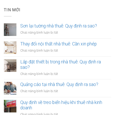
TIN MỚI
Sơn lại tường nhà thuê: Quy định ra sao?
ở
Chức năng bình luận bị tắt
Sơn
lại
Thay đổi nội thất nhà thuê: Cần xin phép
tường
ở
Chức năng bình luận bị tắt
nhà
Thay
thuê:
đổi
Lắp đặt thiết bị trong nhà thuê: Quy định ra
Quy
nội
sao?
định
thất
ra
ở
Chức năng bình luận bị tắt
nhà
sao?
Lắp
thuê:
đặt
Quảng cáo tại nhà thuê: Quy định ra sao?
Cần
thiết
xin
ở
Chức năng bình luận bị tắt
bị
phép
Quảng
trong
cáo
Quy định về treo biển hiệu khi thuê nhà kinh
nhà
tại
doanh
thuê:
nhà
Quy
ở
Chức năng bình luận bị tắt