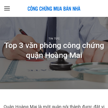
Skip
to
content
TIN TỨC
Top 3 văn phòng công chứng
quận Hoàng Mai
Quận Hoàng Mai là một quận nội thành được đặt vị