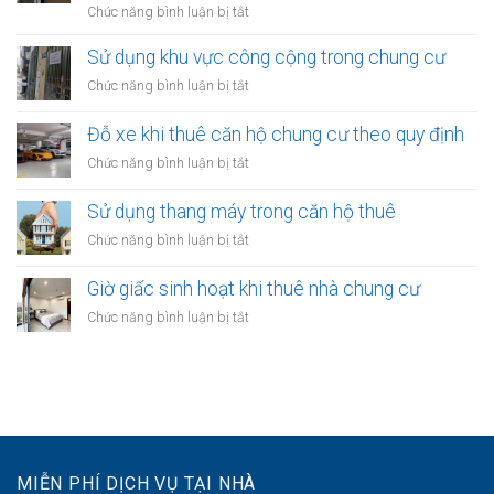
Quy
ở
Chức năng bình luận bị tắt
thuê:
định
Quy
Quy
ra
định
Sử dụng khu vực công cộng trong chung cư
định
sao?
về
ra
ở
Chức năng bình luận bị tắt
treo
sao?
Sử
biển
dụng
Đỗ xe khi thuê căn hộ chung cư theo quy định
hiệu
khu
khi
ở
Chức năng bình luận bị tắt
vực
thuê
Đỗ
công
nhà
xe
Sử dụng thang máy trong căn hộ thuê
cộng
kinh
khi
trong
ở
Chức năng bình luận bị tắt
doanh
thuê
chung
Sử
căn
cư
dụng
Giờ giấc sinh hoạt khi thuê nhà chung cư
hộ
thang
chung
ở
Chức năng bình luận bị tắt
máy
cư
Giờ
trong
theo
giấc
căn
quy
sinh
hộ
định
hoạt
thuê
khi
thuê
nhà
MIỄN PHÍ DỊCH VỤ TẠI NHÀ
chung