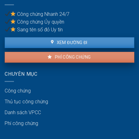
cư
Công chứng Nhanh 24/7
Công chứng Ủy quyền
Sang tên sổ đỏ Uy tín
XEM ĐƯỜNG ĐI
PHÍ CÔNG CHỨNG
CHUYÊN MỤC
Công chứng
Thủ tục công chứng
Danh sách VPCC
Phí công chứng