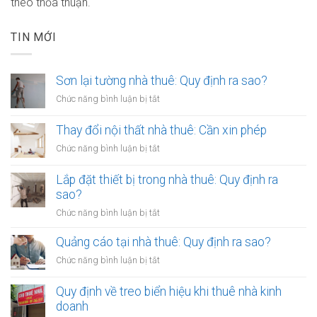
theo thỏa thuận.
TIN MỚI
Sơn lại tường nhà thuê: Quy định ra sao?
ở
Chức năng bình luận bị tắt
Sơn
lại
Thay đổi nội thất nhà thuê: Cần xin phép
tường
ở
Chức năng bình luận bị tắt
nhà
Thay
thuê:
đổi
Lắp đặt thiết bị trong nhà thuê: Quy định ra
Quy
nội
sao?
định
thất
ra
ở
Chức năng bình luận bị tắt
nhà
sao?
Lắp
thuê:
đặt
Quảng cáo tại nhà thuê: Quy định ra sao?
Cần
thiết
xin
ở
Chức năng bình luận bị tắt
bị
phép
Quảng
trong
cáo
Quy định về treo biển hiệu khi thuê nhà kinh
nhà
tại
doanh
thuê:
nhà