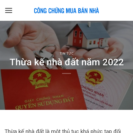
Skip
to
content
TIN TỨC
Thừa kế nhà đất năm 2022
Thừa kế nhà đất là một thủ tục khá phức tạp đối