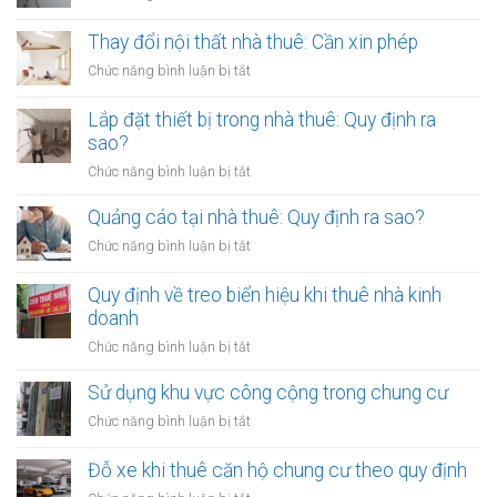
Sơn
lại
Thay đổi nội thất nhà thuê: Cần xin phép
tường
ở
Chức năng bình luận bị tắt
nhà
Thay
thuê:
đổi
Lắp đặt thiết bị trong nhà thuê: Quy định ra
Quy
nội
sao?
định
thất
ra
ở
Chức năng bình luận bị tắt
nhà
sao?
Lắp
thuê:
đặt
Quảng cáo tại nhà thuê: Quy định ra sao?
Cần
thiết
xin
ở
Chức năng bình luận bị tắt
bị
phép
Quảng
trong
cáo
Quy định về treo biển hiệu khi thuê nhà kinh
nhà
tại
doanh
thuê:
nhà
Quy
ở
Chức năng bình luận bị tắt
thuê:
định
Quy
Quy
ra
định
Sử dụng khu vực công cộng trong chung cư
định
sao?
về
ra
ở
Chức năng bình luận bị tắt
treo
sao?
Sử
biển
dụng
Đỗ xe khi thuê căn hộ chung cư theo quy định
hiệu
khu
khi