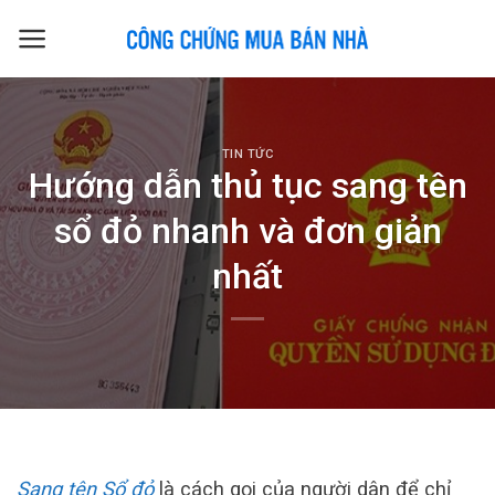
Skip
to
content
TIN TỨC
Hướng dẫn thủ tục sang tên
sổ đỏ nhanh và đơn giản
nhất
Sang tên Sổ đỏ
là cách gọi của người dân để chỉ