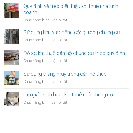
trong
cáo
Quy định về treo biển hiệu khi thuê nhà kinh
nhà
tại
doanh
thuê:
nhà
Quy
ở
Chức năng bình luận bị tắt
thuê:
định
Quy
Quy
ra
định
Sử dụng khu vực công cộng trong chung cư
định
sao?
về
ra
ở
Chức năng bình luận bị tắt
treo
sao?
Sử
biển
dụng
Đỗ xe khi thuê căn hộ chung cư theo quy định
hiệu
khu
khi
ở
Chức năng bình luận bị tắt
vực
thuê
Đỗ
công
nhà
xe
Sử dụng thang máy trong căn hộ thuê
cộng
kinh
khi
trong
ở
Chức năng bình luận bị tắt
doanh
thuê
chung
Sử
căn
cư
dụng
Giờ giấc sinh hoạt khi thuê nhà chung cư
hộ
thang
chung
ở
Chức năng bình luận bị tắt
máy
cư
Giờ
trong
theo
giấc
căn
quy
sinh
hộ
định
hoạt
thuê
khi