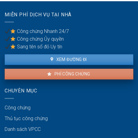
thuê
nhà
MIỄN PHÍ DỊCH VỤ TẠI NHÀ
chung
cư
Công chứng Nhanh 24/7
Công chứng Ủy quyền
Sang tên sổ đỏ Uy tín
XEM ĐƯỜNG ĐI
PHÍ CÔNG CHỨNG
CHUYÊN MỤC
Công chứng
Thủ tục công chứng
Danh sách VPCC