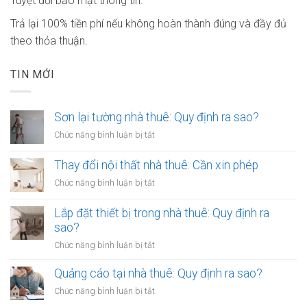
Tuyệt đối bảo mật thông tin.
Trả lại 100% tiền phí nếu không hoàn thành đúng và đầy đủ
theo thỏa thuận.
TIN MỚI
Sơn lại tường nhà thuê: Quy định ra sao?
ở
Chức năng bình luận bị tắt
Sơn
lại
Thay đổi nội thất nhà thuê: Cần xin phép
tường
ở
Chức năng bình luận bị tắt
nhà
Thay
thuê:
đổi
Lắp đặt thiết bị trong nhà thuê: Quy định ra
Quy
nội
sao?
định
thất
ra
ở
Chức năng bình luận bị tắt
nhà
sao?
Lắp
thuê:
đặt
Quảng cáo tại nhà thuê: Quy định ra sao?
Cần
thiết
xin
ở
Chức năng bình luận bị tắt
bị
phép
Quảng