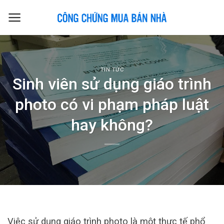
Skip
to
content
TIN TỨC
Sinh viên sử dụng giáo trình
photo có vi phạm pháp luật
hay không?
Việc sử dụng giáo trình photo là một thực tế phổ