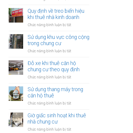
trong
Quảng
nhà
cáo
Quy định về treo biển hiệu
thuê:
tại
khi thuê nhà kinh doanh
Quy
nhà
định
ở
Chức năng bình luận bị tắt
thuê:
ra
Quy
Quy
sao?
định
Sử dụng khu vực công cộng
định
về
trong chung cư
ra
treo
sao?
ở
Chức năng bình luận bị tắt
biển
Sử
hiệu
dụng
Đỗ xe khi thuê căn hộ
khi
khu
chung cư theo quy định
thuê
vực
nhà
ở
Chức năng bình luận bị tắt
công
kinh
Đỗ
cộng
doanh
xe
Sử dụng thang máy trong
trong
khi
căn hộ thuê
chung
thuê
cư
ở
Chức năng bình luận bị tắt
căn
Sử
hộ
dụng
Giờ giấc sinh hoạt khi thuê
chung
thang
nhà chung cư
cư
máy
theo
ở
Chức năng bình luận bị tắt
trong