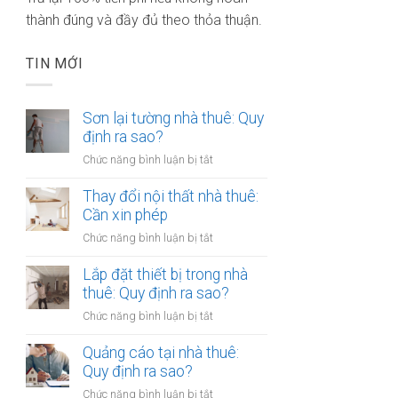
thành đúng và đầy đủ theo thỏa thuận.
TIN MỚI
Sơn lại tường nhà thuê: Quy
định ra sao?
ở
Chức năng bình luận bị tắt
Sơn
lại
Thay đổi nội thất nhà thuê:
tường
Cần xin phép
nhà
ở
Chức năng bình luận bị tắt
thuê:
Thay
Quy
đổi
Lắp đặt thiết bị trong nhà
định
nội
thuê: Quy định ra sao?
ra
thất
sao?
ở
Chức năng bình luận bị tắt
nhà
Lắp
thuê:
đặt
Quảng cáo tại nhà thuê:
Cần
thiết
Quy định ra sao?
xin
bị
phép
ở
Chức năng bình luận bị tắt