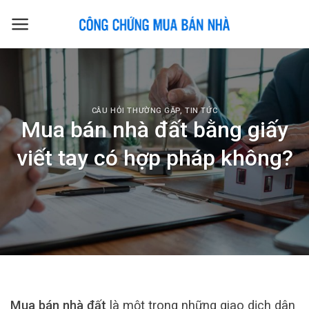
Skip
to
content
CÂU HỎI THƯỜNG GẶP
,
TIN TỨC
Mua bán nhà đất bằng giấy
viết tay có hợp pháp không?
Mua bán nhà đất
là một trong những giao dịch dân