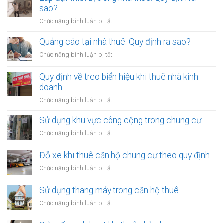
nội
sao?
định
thất
ra
ở
Chức năng bình luận bị tắt
nhà
sao?
Lắp
thuê:
đặt
Quảng cáo tại nhà thuê: Quy định ra sao?
Cần
thiết
xin
ở
Chức năng bình luận bị tắt
bị
phép
Quảng
trong
cáo
Quy định về treo biển hiệu khi thuê nhà kinh
nhà
tại
doanh
thuê:
nhà
Quy
ở
Chức năng bình luận bị tắt
thuê:
định
Quy
Quy
ra
định
Sử dụng khu vực công cộng trong chung cư
định
sao?
về
ra
ở
Chức năng bình luận bị tắt
treo
sao?
Sử
biển
dụng
Đỗ xe khi thuê căn hộ chung cư theo quy định
hiệu
khu
khi
ở
Chức năng bình luận bị tắt
vực
thuê
Đỗ
công
nhà
xe
Sử dụng thang máy trong căn hộ thuê
cộng
kinh
khi
trong
ở
Chức năng bình luận bị tắt
doanh
thuê
chung
Sử
căn
cư
dụng