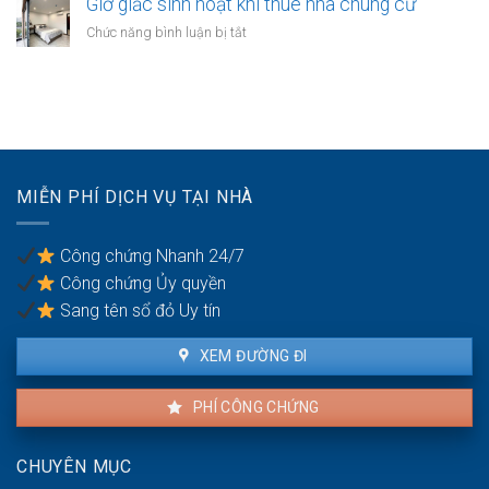
Giờ giấc sinh hoạt khi thuê nhà chung cư
hộ
thang
chung
ở
Chức năng bình luận bị tắt
máy
cư
Giờ
trong
theo
giấc
căn
quy
sinh
hộ
định
hoạt
thuê
khi
thuê
nhà
MIỄN PHÍ DỊCH VỤ TẠI NHÀ
chung
cư
Công chứng Nhanh 24/7
Công chứng Ủy quyền
Sang tên sổ đỏ Uy tín
XEM ĐƯỜNG ĐI
PHÍ CÔNG CHỨNG
CHUYÊN MỤC