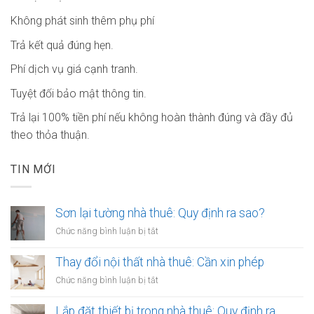
Không phát sinh thêm phụ phí
Trả kết quả đúng hẹn.
Phí dịch vụ giá cạnh tranh.
Tuyệt đối bảo mật thông tin.
Trả lại 100% tiền phí nếu không hoàn thành đúng và đầy đủ
theo thỏa thuận.
TIN MỚI
Sơn lại tường nhà thuê: Quy định ra sao?
ở
Chức năng bình luận bị tắt
Sơn
lại
Thay đổi nội thất nhà thuê: Cần xin phép
tường
ở
Chức năng bình luận bị tắt
nhà
Thay
thuê:
đổi
Lắp đặt thiết bị trong nhà thuê: Quy định ra
Quy