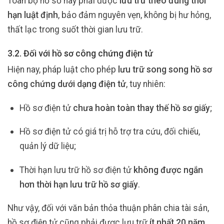
Toàn bộ hồ sơ này phải được
lưu trữ theo đúng thời
hạn luật định
, bảo đảm nguyên vẹn, không bị hư hỏng,
thất lạc trong suốt thời gian lưu trữ.
3.2. Đối với hồ sơ công chứng điện tử
Hiện nay, pháp luật cho phép
lưu trữ song song hồ sơ
công chứng dưới dạng điện tử
, tuy nhiên:
Hồ sơ điện tử
chưa hoàn toàn thay thế hồ sơ giấy
;
Hồ sơ điện tử có giá trị hỗ trợ tra cứu, đối chiếu,
quản lý dữ liệu;
Thời hạn lưu trữ hồ sơ điện tử
không được ngắn
hơn thời hạn lưu trữ hồ sơ giấy
.
Như vậy, đối với văn bản thỏa thuận phân chia tài sản,
hồ sơ điện tử cũng phải được lưu trữ
ít nhất 20 năm
,