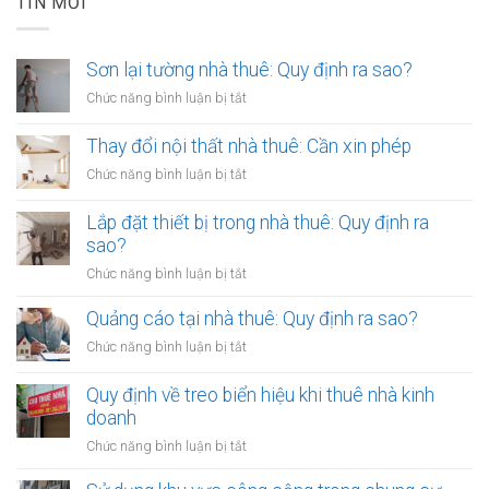
TIN MỚI
Sơn lại tường nhà thuê: Quy định ra sao?
ở
Chức năng bình luận bị tắt
Sơn
lại
Thay đổi nội thất nhà thuê: Cần xin phép
tường
ở
Chức năng bình luận bị tắt
nhà
Thay
thuê:
đổi
Lắp đặt thiết bị trong nhà thuê: Quy định ra
Quy
nội
sao?
định
thất
ra
ở
Chức năng bình luận bị tắt
nhà
sao?
Lắp
thuê:
đặt
Quảng cáo tại nhà thuê: Quy định ra sao?
Cần
thiết
xin
ở
Chức năng bình luận bị tắt
bị
phép
Quảng
trong
cáo
Quy định về treo biển hiệu khi thuê nhà kinh
nhà
tại
doanh
thuê:
nhà
Quy
ở
Chức năng bình luận bị tắt
thuê:
định
Quy
Quy
ra
định