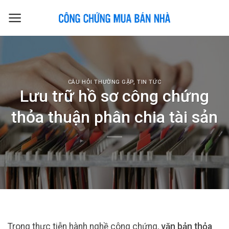
Skip
to
content
CÂU HỎI THƯỜNG GẶP
,
TIN TỨC
Lưu trữ hồ sơ công chứng
thỏa thuận phân chia tài sản
Trong thực tiễn hành nghề công chứng,
văn bản thỏa