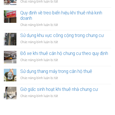
ở
Chức năng bình luận bị tắt
bị
phép
Quảng
trong
cáo
Quy định về treo biển hiệu khi thuê nhà kinh
nhà
tại
doanh
thuê:
nhà
Quy
ở
Chức năng bình luận bị tắt
thuê:
định
Quy
Quy
ra
định
Sử dụng khu vực công cộng trong chung cư
định
sao?
về
ra
ở
Chức năng bình luận bị tắt
treo
sao?
Sử
biển
dụng
Đỗ xe khi thuê căn hộ chung cư theo quy định
hiệu
khu
khi
ở
Chức năng bình luận bị tắt
vực
thuê
Đỗ
công
nhà
xe
Sử dụng thang máy trong căn hộ thuê
cộng
kinh
khi
trong
ở
Chức năng bình luận bị tắt
doanh
thuê
chung
Sử
căn
cư
dụng
Giờ giấc sinh hoạt khi thuê nhà chung cư
hộ
thang
chung
ở
Chức năng bình luận bị tắt
máy
cư
Giờ
trong
theo
giấc
căn
quy
sinh
hộ
định