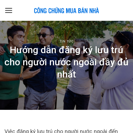
Skip
to
content
TIN TỨC
Hướng dẫn đăng ký lưu trú
cho người nước ngoài đầy đủ
nhất
Việc đăng ký lưu trú cho người nước ngoài đến