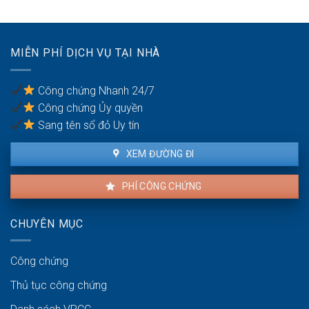
hoạt
thuê
khi
thuê
nhà
MIỄN PHÍ DỊCH VỤ TẠI NHÀ
chung
cư
Công chứng Nhanh 24/7
Công chứng Ủy quyền
Sang tên sổ đỏ Uy tín
XEM ĐƯỜNG ĐI
PHÍ CÔNG CHỨNG
CHUYÊN MỤC
Công chứng
Thủ tục công chứng