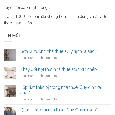
Tuyệt đối bảo mật thông tin.
Trả lại 100% tiền phí nếu không hoàn thành đúng và đầy đủ
theo thỏa thuận.
TIN MỚI
Sơn lại tường nhà thuê: Quy định ra sao?
ở
Chức năng bình luận bị tắt
Sơn
lại
Thay đổi nội thất nhà thuê: Cần xin phép
tường
ở
Chức năng bình luận bị tắt
nhà
Thay
thuê:
đổi
Lắp đặt thiết bị trong nhà thuê: Quy định ra
Quy
nội
sao?
định
thất
ra
ở
Chức năng bình luận bị tắt
nhà
sao?
Lắp
thuê:
đặt
Quảng cáo tại nhà thuê: Quy định ra sao?
Cần
thiết
xin