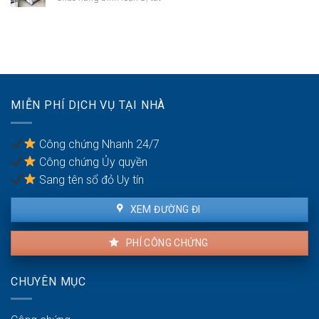
máy
cư
Giờ
trong
theo
giấc
căn
quy
sinh
hộ
định
hoạt
thuê
khi
thuê
nhà
MIỄN PHÍ DỊCH VỤ TẠI NHÀ
chung
cư
Công chứng Nhanh 24/7
Công chứng Ủy quyền
Sang tên sổ đỏ Uy tín
XEM ĐƯỜNG ĐI
PHÍ CÔNG CHỨNG
CHUYÊN MỤC