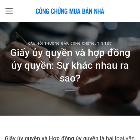
Skip
to
content
CÂU HỎI THƯỜNG GẶP
,
CÔNG CHỨNG
,
TIN TỨC
Giấy ủy quyền và hợp đồng
ủy quyền: Sự khác nhau ra
sao?
Giấy ủy quyền và Hợp đồng ủy quyền
là hai loại văn