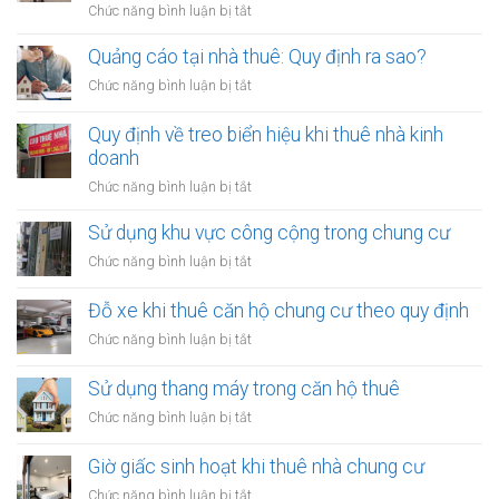
ra
ở
Chức năng bình luận bị tắt
nhà
sao?
Lắp
thuê:
đặt
Quảng cáo tại nhà thuê: Quy định ra sao?
Cần
thiết
xin
ở
Chức năng bình luận bị tắt
bị
phép
Quảng
trong
cáo
Quy định về treo biển hiệu khi thuê nhà kinh
nhà
tại
doanh
thuê:
nhà
Quy
ở
Chức năng bình luận bị tắt
thuê:
định
Quy
Quy
ra
định
Sử dụng khu vực công cộng trong chung cư
định
sao?
về
ra
ở
Chức năng bình luận bị tắt
treo
sao?
Sử
biển
dụng
Đỗ xe khi thuê căn hộ chung cư theo quy định
hiệu
khu
khi
ở
Chức năng bình luận bị tắt
vực
thuê
Đỗ
công
nhà
xe
Sử dụng thang máy trong căn hộ thuê
cộng
kinh
khi
trong
ở
Chức năng bình luận bị tắt
doanh
thuê
chung
Sử
căn
cư
dụng
Giờ giấc sinh hoạt khi thuê nhà chung cư
hộ
thang
chung
ở
Chức năng bình luận bị tắt