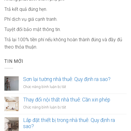
Trả kết quả đúng hẹn.
Phí dịch vụ giá cạnh tranh.
Tuyệt đối bảo mật thông tin.
Trả lại 100% tiền phí nếu không hoàn thành đúng và đầy đủ
theo thỏa thuận.
TIN MỚI
Sơn lại tường nhà thuê: Quy định ra sao?
ở
Chức năng bình luận bị tắt
Sơn
lại
Thay đổi nội thất nhà thuê: Cần xin phép
tường
ở
Chức năng bình luận bị tắt
nhà
Thay
thuê:
đổi
Lắp đặt thiết bị trong nhà thuê: Quy định ra
Quy
nội
sao?
định
thất