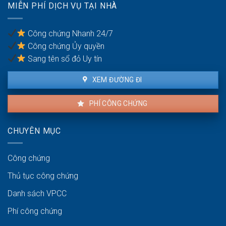
MIỄN PHÍ DỊCH VỤ TẠI NHÀ
chung
cư
Công chứng Nhanh 24/7
Công chứng Ủy quyền
Sang tên sổ đỏ Uy tín
XEM ĐƯỜNG ĐI
PHÍ CÔNG CHỨNG
CHUYÊN MỤC
Công chứng
Thủ tục công chứng
Danh sách VPCC
Phí công chứng