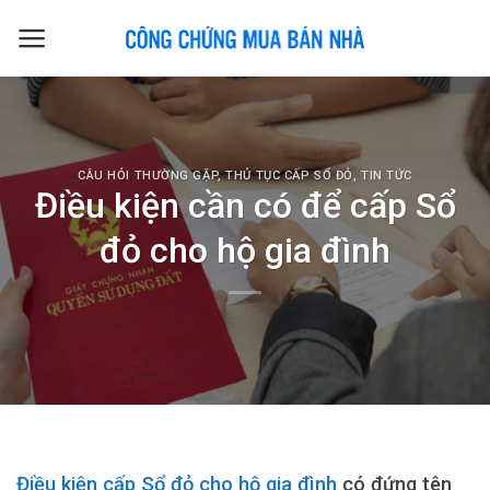
Skip
to
content
CÂU HỎI THƯỜNG GẶP
,
THỦ TỤC CẤP SỔ ĐỎ
,
TIN TỨC
Điều kiện cần có để cấp Sổ
đỏ cho hộ gia đình
Điều kiện cấp Sổ đỏ cho hộ gia đình
có đứng tên