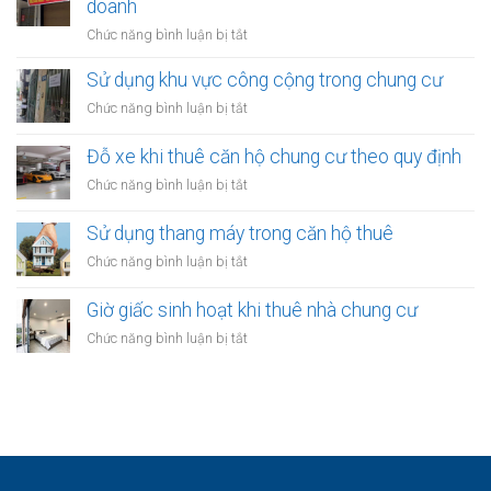
doanh
thuê:
nhà
Quy
ở
Chức năng bình luận bị tắt
thuê:
định
Quy
Quy
ra
định
Sử dụng khu vực công cộng trong chung cư
định
sao?
về
ra
ở
Chức năng bình luận bị tắt
treo
sao?
Sử
biển
dụng
Đỗ xe khi thuê căn hộ chung cư theo quy định
hiệu
khu
khi
ở
Chức năng bình luận bị tắt
vực
thuê
Đỗ
công
nhà
xe
Sử dụng thang máy trong căn hộ thuê
cộng
kinh
khi
trong
ở
Chức năng bình luận bị tắt
doanh
thuê
chung
Sử
căn
cư
dụng
Giờ giấc sinh hoạt khi thuê nhà chung cư
hộ
thang
chung
ở
Chức năng bình luận bị tắt
máy
cư
Giờ
trong
theo
giấc
căn
quy
sinh
hộ
định
hoạt
thuê
khi
thuê
nhà