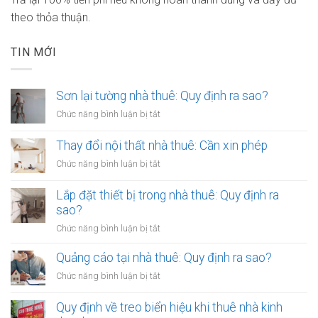
theo thỏa thuận.
TIN MỚI
Sơn lại tường nhà thuê: Quy định ra sao?
ở
Chức năng bình luận bị tắt
Sơn
lại
Thay đổi nội thất nhà thuê: Cần xin phép
tường
ở
Chức năng bình luận bị tắt
nhà
Thay
thuê:
đổi
Lắp đặt thiết bị trong nhà thuê: Quy định ra
Quy
nội
sao?
định
thất
ra
ở
Chức năng bình luận bị tắt
nhà
sao?
Lắp
thuê:
đặt
Quảng cáo tại nhà thuê: Quy định ra sao?
Cần
thiết
xin
ở
Chức năng bình luận bị tắt
bị
phép
Quảng
trong
cáo
Quy định về treo biển hiệu khi thuê nhà kinh
nhà
tại