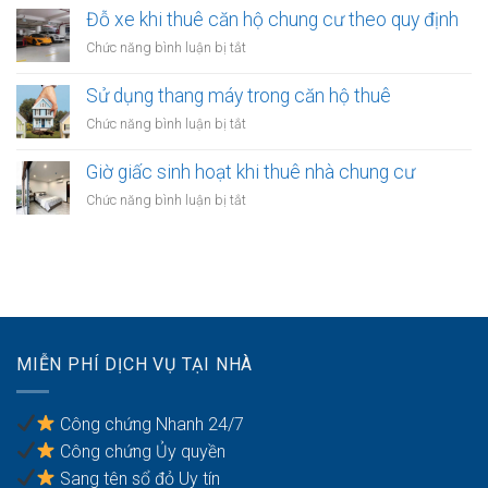
biển
dụng
Đỗ xe khi thuê căn hộ chung cư theo quy định
hiệu
khu
khi
ở
Chức năng bình luận bị tắt
vực
thuê
Đỗ
công
nhà
xe
Sử dụng thang máy trong căn hộ thuê
cộng
kinh
khi
trong
ở
Chức năng bình luận bị tắt
doanh
thuê
chung
Sử
căn
cư
dụng
Giờ giấc sinh hoạt khi thuê nhà chung cư
hộ
thang
chung
ở
Chức năng bình luận bị tắt
máy
cư
Giờ
trong
theo
giấc
căn
quy
sinh
hộ
định
hoạt
thuê
khi
thuê
nhà
MIỄN PHÍ DỊCH VỤ TẠI NHÀ
chung
cư
Công chứng Nhanh 24/7
Công chứng Ủy quyền
Sang tên sổ đỏ Uy tín