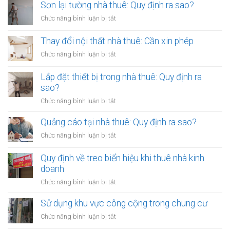
Sơn lại tường nhà thuê: Quy định ra sao?
ở
Chức năng bình luận bị tắt
Sơn
lại
Thay đổi nội thất nhà thuê: Cần xin phép
tường
ở
Chức năng bình luận bị tắt
nhà
Thay
thuê:
đổi
Lắp đặt thiết bị trong nhà thuê: Quy định ra
Quy
nội
sao?
định
thất
ra
ở
Chức năng bình luận bị tắt
nhà
sao?
Lắp
thuê:
đặt
Quảng cáo tại nhà thuê: Quy định ra sao?
Cần
thiết
xin
ở
Chức năng bình luận bị tắt
bị
phép
Quảng
trong
cáo
Quy định về treo biển hiệu khi thuê nhà kinh
nhà
tại
doanh
thuê:
nhà
Quy
ở
Chức năng bình luận bị tắt
thuê:
định
Quy
Quy
ra
định
Sử dụng khu vực công cộng trong chung cư
định
sao?
về
ra
ở
Chức năng bình luận bị tắt
treo
sao?
Sử