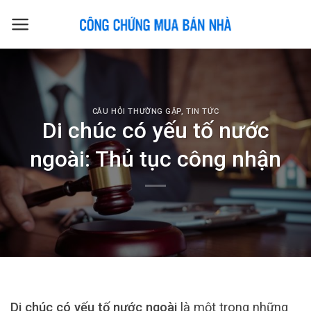
Skip
to
content
CÂU HỎI THƯỜNG GẶP
,
TIN TỨC
Di chúc có yếu tố nước
ngoài: Thủ tục công nhận
Di chúc có yếu tố nước ngoài
là một trong những