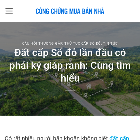
Skip
to
content
CÂU HỎI THƯỜNG GẶP
,
THỦ TỤC CẤP SỔ ĐỎ
,
TIN TỨC
Đất cấp Sổ đỏ lần đầu có
phải ký giáp ranh: Cùng tìm
hiểu
Có rất nhiều người băn khoăn không biết
đất cấp