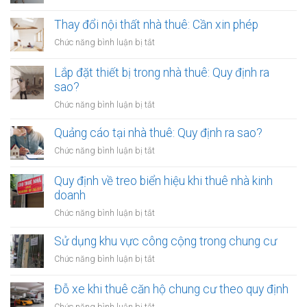
Sơn
lại
Thay đổi nội thất nhà thuê: Cần xin phép
tường
ở
Chức năng bình luận bị tắt
nhà
Thay
thuê:
đổi
Lắp đặt thiết bị trong nhà thuê: Quy định ra
Quy
nội
sao?
định
thất
ra
ở
Chức năng bình luận bị tắt
nhà
sao?
Lắp
thuê:
đặt
Quảng cáo tại nhà thuê: Quy định ra sao?
Cần
thiết
xin
ở
Chức năng bình luận bị tắt
bị
phép
Quảng
trong
cáo
Quy định về treo biển hiệu khi thuê nhà kinh
nhà
tại
doanh
thuê:
nhà
Quy
ở
Chức năng bình luận bị tắt
thuê:
định
Quy
Quy
ra
định
Sử dụng khu vực công cộng trong chung cư
định
sao?
về
ra
ở
Chức năng bình luận bị tắt
treo
sao?
Sử
biển
dụng
Đỗ xe khi thuê căn hộ chung cư theo quy định
hiệu
khu
khi
ở
Chức năng bình luận bị tắt