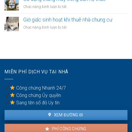
kinh
khi
trong
ở
Chức năng bình luận bị tắt
doanh
thuê
chung
Sử
căn
cư
dụng
Giờ giấc sinh hoạt khi thuê nhà chung cư
hộ
thang
chung
ở
Chức năng bình luận bị tắt
máy
cư
Giờ
trong
theo
giấc
căn
quy
sinh
hộ
định
hoạt
thuê
khi
thuê
nhà
MIỄN PHÍ DỊCH VỤ TẠI NHÀ
chung
cư
Công chứng Nhanh 24/7
Công chứng Ủy quyền
Sang tên sổ đỏ Uy tín
XEM ĐƯỜNG ĐI
PHÍ CÔNG CHỨNG