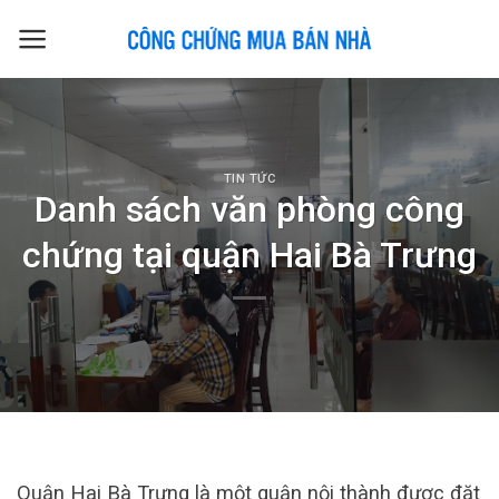
Skip
to
content
TIN TỨC
Danh sách văn phòng công
chứng tại quận Hai Bà Trưng
Quận Hai Bà Trưng là một quận nội thành được đặt