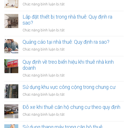
tường
ở
Chức năng bình luận bị tắt
nhà
Thay
thuê:
đổi
Lắp đặt thiết bị trong nhà thuê: Quy định ra
Quy
nội
sao?
định
thất
ra
ở
Chức năng bình luận bị tắt
nhà
sao?
Lắp
thuê:
đặt
Quảng cáo tại nhà thuê: Quy định ra sao?
Cần
thiết
xin
ở
Chức năng bình luận bị tắt
bị
phép
Quảng
trong
cáo
Quy định về treo biển hiệu khi thuê nhà kinh
nhà
tại
doanh
thuê:
nhà
Quy
ở
Chức năng bình luận bị tắt
thuê:
định
Quy
Quy
ra
định
Sử dụng khu vực công cộng trong chung cư
định
sao?
về
ra
ở
Chức năng bình luận bị tắt
treo
sao?
Sử
biển
dụng
Đỗ xe khi thuê căn hộ chung cư theo quy định
hiệu
khu
khi
ở
Chức năng bình luận bị tắt
vực
thuê
Đỗ
công
nhà
xe
Sử dụng thang máy trong căn hộ thuê
cộng