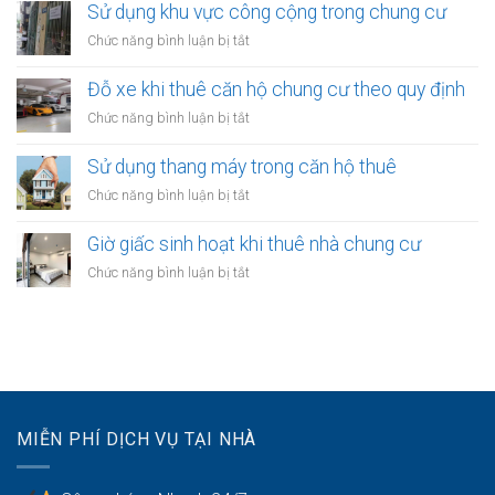
ra
định
Sử dụng khu vực công cộng trong chung cư
định
sao?
về
ra
ở
Chức năng bình luận bị tắt
treo
sao?
Sử
biển
dụng
Đỗ xe khi thuê căn hộ chung cư theo quy định
hiệu
khu
khi
ở
Chức năng bình luận bị tắt
vực
thuê
Đỗ
công
nhà
xe
Sử dụng thang máy trong căn hộ thuê
cộng
kinh
khi
trong
ở
Chức năng bình luận bị tắt
doanh
thuê
chung
Sử
căn
cư
dụng
Giờ giấc sinh hoạt khi thuê nhà chung cư
hộ
thang
chung
ở
Chức năng bình luận bị tắt
máy
cư
Giờ
trong
theo
giấc
căn
quy
sinh
hộ
định
hoạt
thuê
khi
thuê
nhà
MIỄN PHÍ DỊCH VỤ TẠI NHÀ
chung
cư