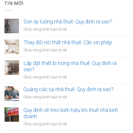
TIN MỚI
Sơn lại tường nhà thuê: Quy định ra sao?
ở
Chức năng bình luận bị tắt
Sơn
lại
Thay đổi nội thất nhà thuê: Cần xin phép
tường
ở
Chức năng bình luận bị tắt
nhà
Thay
thuê:
đổi
Lắp đặt thiết bị trong nhà thuê: Quy định ra
Quy
nội
sao?
định
thất
ra
ở
Chức năng bình luận bị tắt
nhà
sao?
Lắp
thuê:
đặt
Quảng cáo tại nhà thuê: Quy định ra sao?
Cần
thiết
xin
ở
Chức năng bình luận bị tắt
bị
phép
Quảng
trong
cáo
Quy định về treo biển hiệu khi thuê nhà kinh
nhà
tại
doanh
thuê:
nhà
Quy
ở
Chức năng bình luận bị tắt
thuê:
định
Quy
Quy