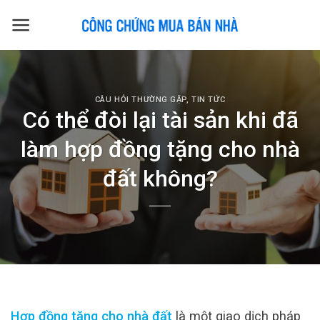
Skip
to
content
CÂU HỎI THƯỜNG GẶP
,
TIN TỨC
Có thể đòi lại tài sản khi đã
làm hợp đồng tặng cho nhà
đất không?
Hợp đồng tặng cho nhà đất
là một giao dịch pháp