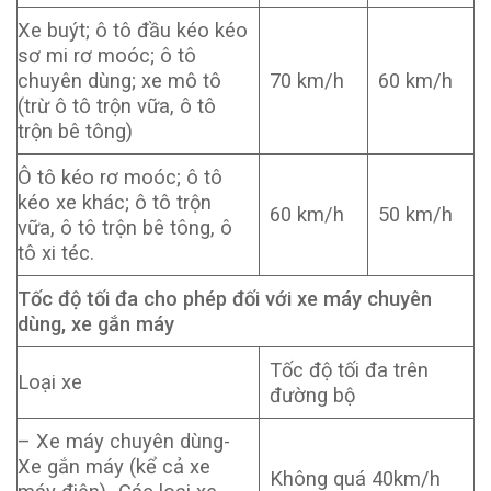
Xe buýt; ô tô đầu kéo kéo
sơ mi rơ moóc; ô tô
chuyên dùng; xe mô tô
70 km/h
60 km/h
(trừ ô tô trộn vữa, ô tô
trộn bê tông)
Ô tô kéo rơ moóc; ô tô
kéo xe khác; ô tô trộn
60 km/h
50 km/h
vữa, ô tô trộn bê tông, ô
tô xi téc.
Tốc độ tối đa cho phép đối với xe máy chuyên
dùng, xe gắn máy
Tốc độ tối đa trên
Loại xe
đường bộ
– Xe máy chuyên dùng-
Xe gắn máy (kể cả xe
Không quá 40km/h