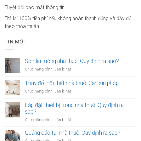
Tuyệt đối bảo mật thông tin.
Trả lại 100% tiền phí nếu không hoàn thành đúng và đầy đủ
theo thỏa thuận.
TIN MỚI
Sơn lại tường nhà thuê: Quy định ra sao?
ở
Chức năng bình luận bị tắt
Sơn
lại
Thay đổi nội thất nhà thuê: Cần xin phép
tường
ở
Chức năng bình luận bị tắt
nhà
Thay
thuê:
đổi
Lắp đặt thiết bị trong nhà thuê: Quy định ra
Quy
nội
sao?
định
thất
ra
ở
Chức năng bình luận bị tắt
nhà
sao?
Lắp
thuê:
đặt
Quảng cáo tại nhà thuê: Quy định ra sao?
Cần
thiết
xin
ở