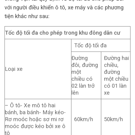
với người điều khiển ô tô, xe máy và các phương
tiện khác như sau:
Tốc độ tối đa cho phép trong khu đông dân cư
Tốc độ tối đa
Đường
Đường hai
đôi, đường
chiều,
Loại xe
một
đường
chiều có
một chiều
02 làn trở
có 01 làn
lên
xe
– Ô tô- Xe mô tô hai
bánh, ba bánh- Máy kéo-
Rơ moóc hoặc sơ mi rơ
60km/h
50km/h
moóc được kéo bởi xe ô
tô