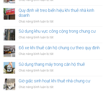
Chức năng bình luận bị tắt
bị
phép
Quảng
trong
cáo
Quy định về treo biển hiệu khi thuê nhà kinh
nhà
tại
doanh
thuê:
nhà
Quy
ở
Chức năng bình luận bị tắt
thuê:
định
Quy
Quy
ra
định
Sử dụng khu vực công cộng trong chung cư
định
sao?
về
ra
ở
Chức năng bình luận bị tắt
treo
sao?
Sử
biển
dụng
Đỗ xe khi thuê căn hộ chung cư theo quy định
hiệu
khu
khi
ở
Chức năng bình luận bị tắt
vực
thuê
Đỗ
công
nhà
xe
Sử dụng thang máy trong căn hộ thuê
cộng
kinh
khi
trong
ở
Chức năng bình luận bị tắt
doanh
thuê
chung
Sử
căn
cư
dụng
Giờ giấc sinh hoạt khi thuê nhà chung cư
hộ
thang
chung
ở
Chức năng bình luận bị tắt
máy
cư
Giờ
trong
theo
giấc
căn
quy
sinh
hộ
định
hoạt