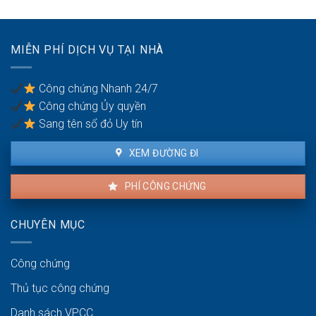
thuê
khi
thuê
nhà
MIỄN PHÍ DỊCH VỤ TẠI NHÀ
chung
cư
Công chứng Nhanh 24/7
Công chứng Ủy quyền
Sang tên sổ đỏ Uy tín
XEM ĐƯỜNG ĐI
PHÍ CÔNG CHỨNG
CHUYÊN MỤC
Công chứng
Thủ tục công chứng
Danh sách VPCC