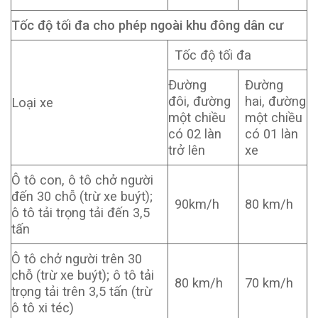
Tốc độ tối đa cho phép ngoài khu đông dân cư
Tốc độ tối đa
Đường
Đường
đôi, đường
hai, đường
Loại xe
một chiều
một chiều
có 02 làn
có 01 làn
trở lên
xe
Ô tô con, ô tô chở người
đến 30 chỗ (trừ xe buýt);
90km/h
80 km/h
ô tô tải trọng tải đến 3,5
tấn
Ô tô chở người trên 30
chỗ (trừ xe buýt); ô tô tải
80 km/h
70 km/h
trọng tải trên 3,5 tấn (trừ
ô tô xi téc)