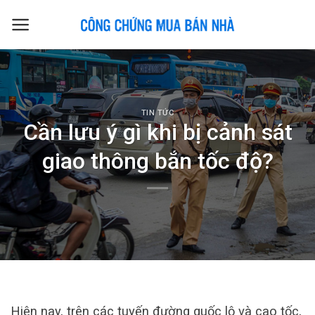
Skip
to
content
TIN TỨC
Cần lưu ý gì khi bị cảnh sát
giao thông bắn tốc độ?
Hiện nay, trên các tuyến đường quốc lộ và cao tốc,